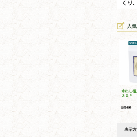
人気
水出し極
３０Ｐ
販売価格
表示方