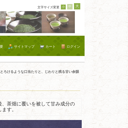
大
中
小
文字サイズ変更
要
サイトマップ
カート
ログイン
とろけるような口当たりと、じわりと残る甘い余韻
後、茶畑に覆いを被して甘み成分の
します。