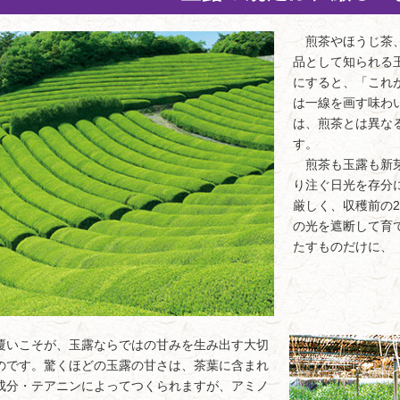
煎茶やほうじ茶、
品として知られる
にすると、「これ
は一線を画す味わ
は、煎茶とは異な
す。
煎茶も玉露も新芽
り注ぐ日光を存分
厳しく、収穫前の
の光を遮断して育
たすものだけに、
いこそが、玉露ならではの甘みを生み出す大切
のです。驚くほどの玉露の甘さは、茶葉に含まれ
成分・テアニンによってつくられますが、アミノ