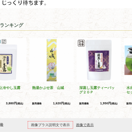
ランキング
上冷やし玉露
熱湯かぶせ茶 山城
深蒸し玉露ティーバッ
水
グ２０Ｐ
セ
3,880円
1,620円
1,950円
(税込)
販売価格
(税込)
販売価格
(税込)
販売
法
画像プラス説明文で表示
画像で表示