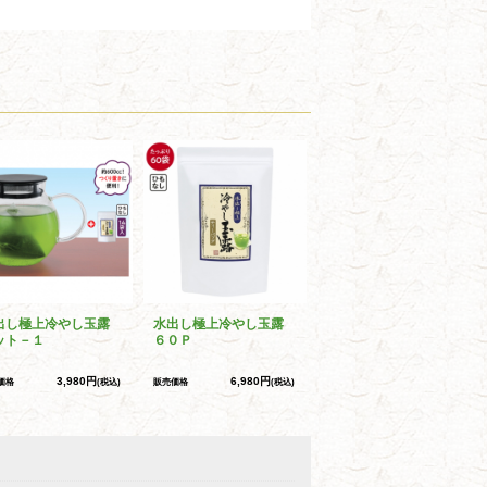
出し極上冷やし玉露
水出し極上冷やし玉露
ット－１
６０Ｐ
3,980円
6,980円
価格
(税込)
販売価格
(税込)