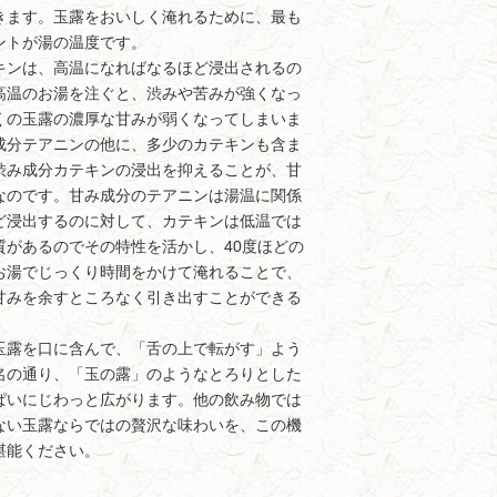
きます。玉露をおいしく淹れるために、最も
ントが湯の温度です。
ンは、高温になればなるほど浸出されるの
高温のお湯を注ぐと、渋みや苦みが強くなっ
くの玉露の濃厚な甘みが弱くなってしまいま
成分テアニンの他に、多少のカテキンも含ま
渋み成分カテキンの浸出を抑えることが、甘
なのです。甘み成分のテアニンは湯温に関係
ど浸出するのに対して、カテキンは低温では
質があるのでその特性を活かし、40度ほどの
お湯でじっくり時間をかけて淹れることで、
甘みを余すところなく引き出すことができる
露を口に含んで、「舌の上で転がす」よう
名の通り、「玉の露」のようなとろりとした
ぱいにじわっと広がります。他の飲み物では
ない玉露ならではの贅沢な味わいを、この機
堪能ください。