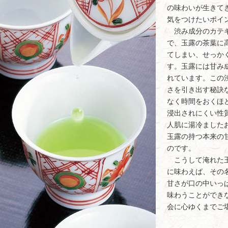
の味わいが生きて
気をつけたいポイ
渋み成分のカテキ
で、玉露の茶葉に
てしまい、せっか
す。玉露には甘み
れています。この
さを引き出す秘訣
なく時間をおくほ
浸出されにくい性
人肌に湯冷ました
玉露の持つ本来の
のです。
こうして淹れた玉
に味わえば、その
甘さが口の中いっ
味わうことができ
会に心ゆくまでご