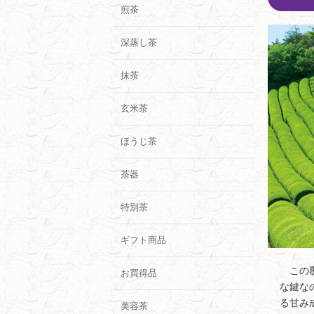
煎茶
深蒸し茶
抹茶
玄米茶
ほうじ茶
茶器
特別茶
ギフト商品
この覆
お買得品
な鍵な
る甘み
美容茶