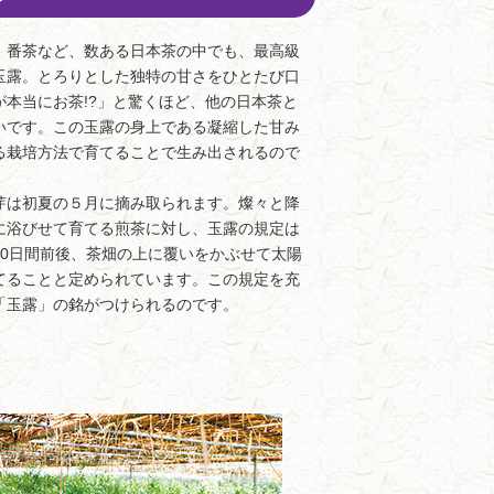
番茶など、数ある日本茶の中でも、最高級
玉露。とろりとした独特の甘さをひとたび口
が本当にお茶!?」と驚くほど、他の日本茶と
いです。この玉露の身上である凝縮した甘み
る栽培方法で育てることで生み出されるので
は初夏の５月に摘み取られます。燦々と降
に浴びせて育てる煎茶に対し、玉露の規定は
20日間前後、茶畑の上に覆いをかぶせて太陽
てることと定められています。この規定を充
「玉露」の銘がつけられるのです。