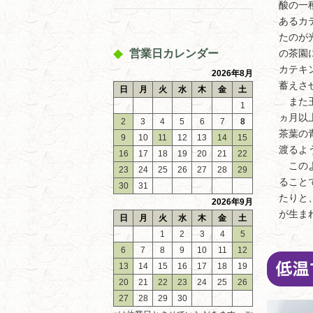
酸の一
あるカ
たのが
営業日カレンダー
の茶園
カテキ
2026年8月
蓄えさ
日
月
火
水
木
金
土
また玉
1
ヵ月以
2
3
4
5
6
7
8
茶葉の
9
10
11
12
13
14
15
渡るよ
16
17
18
19
20
21
22
このよ
23
24
25
26
27
28
29
ること
30
31
たりと
2026年9月
が生ま
日
月
火
水
木
金
土
1
2
3
4
5
6
7
8
9
10
11
12
13
14
15
16
17
18
19
20
21
22
23
24
25
26
27
28
29
30