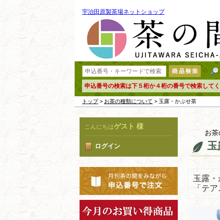
宇治田原製茶場ネットショップ
申込番号の検索は下５桁か４桁の番号で検索してく
トップ
>
お茶の種類について
> 玉露・かぶせ茶
ゲスト 様
こんにちは
お茶
玉
ログイン
玉露・
「テア