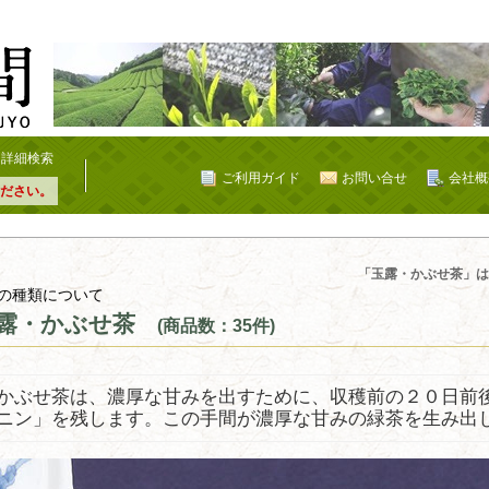
詳細検索
ご利用ガイド
お問い合せ
会社概
ださい。
「玉露・かぶせ茶」は
の種類について
露・かぶせ茶
(商品数：35件)
かぶせ茶は、濃厚な甘みを出すために、収穫前の２０日前
ニン」を残します。この手間が濃厚な甘みの緑茶を生み出