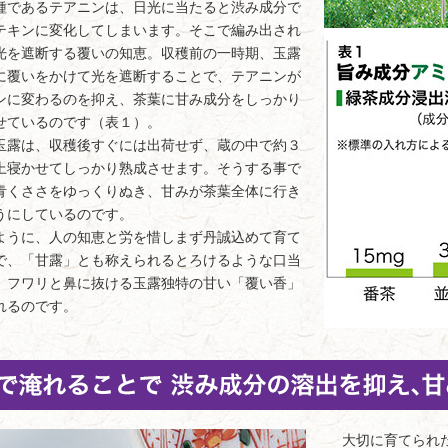
種であるテアニンは、日光に当たると渋み成分で
テキンに変化してしまいます。そこで編み出され
光を遮断する覆いの知恵。収穫前の一時期、玉露
に覆いをかけて光を遮断することで、テアニンが
ンに変わるのを抑え、茶葉に甘み成分をしっかり
せているのです（表１）。
露は、収穫後すぐには出荷せず、蔵の中で約３
上寝かせてしっかり熟成させます。そうする事で
青くささをゆっくりぬき、甘みが茶葉全体に行き
うにしているのです。
うに、人の知恵と労を惜しまず丹誠込めて育て
で、「甘露」とも称えられるとろけるような口当
、フワリと鼻に抜ける玉露独特の甘い「覆い香」
れるのです。
大切に育てられた