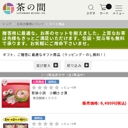
さがす
カート
メニュー
トップ
>
お茶の種類について
> ギフト商品
贈答用に最適な。お茶のセットを揃えました。上質なお茶
は先様もきっとご満足いただけます。包装・熨斗等も無料
で承ります。お気軽にご用命下さいませ。
ギフト、ご贈答に最適なギフト商品（ラッピング・のし無料！）
並び替え
絞り込み
1
～
2
商品表示中（全
2
商品中）
レビュー
0
件
若狭小浜 小鯛ささ漬
限定個数１０００
販売価格: 6,480円(税込)
レビュー
0
件