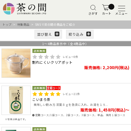
さがす
カート
メニュー
トップ
>
特集商品
> SNSで茶の間の商品をご紹介
並び替え
絞り込み
1
～
4
商品表示中（全
4
商品中）
レビュー
0
件
割れにくいクリアポット
販売価格: 2,200円(税込)
レビュー
21
件
こいまろ茶
美味しい飲み方 茶葉８ｇを急須に入れ、お湯を１５..
販売価格: 1,458円(税込)～
●定期コース/1袋コース、2袋コース、3袋コース、単品、隔月１袋コース
※写真は単品です。