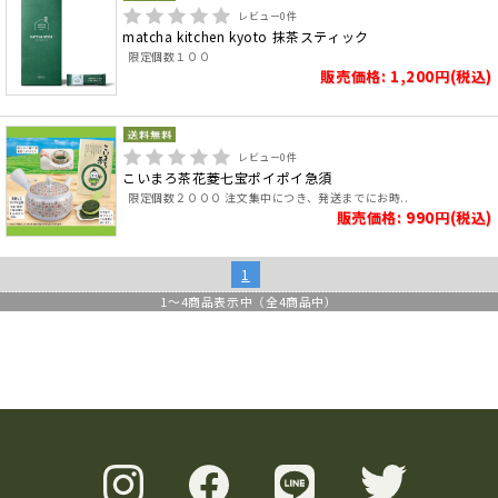
レビュー
0
件
matcha kitchen kyoto 抹茶スティック
限定個数１００
販売価格: 1,200円(税込)
レビュー
0
件
こいまろ茶花菱七宝ポイポイ急須
限定個数２０００ 注文集中につき、発送までにお時..
販売価格: 990円(税込)
1
1
～
4
商品表示中（全
4
商品中）