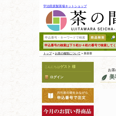
宇治田原製茶場ネットショップ
申込番号の検索は下５桁か４桁の番号で検索してく
トップ
>
お茶の種類について
> 美容茶
ゲスト 様
こんにちは
お茶
美
ログイン