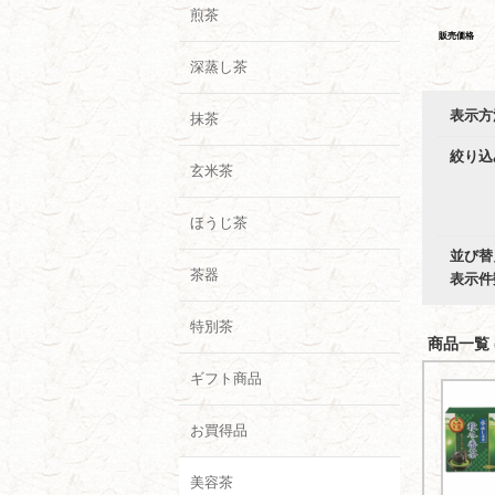
煎茶
販売価格
深蒸し茶
表示方
抹茶
絞り込
玄米茶
ほうじ茶
並び替
茶器
表示件
特別茶
商品一覧 (
ギフト商品
お買得品
美容茶