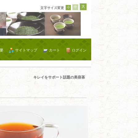
大
中
小
文字サイズ変更
要
サイトマップ
カート
ログイン
キレイをサポート話題の美容茶