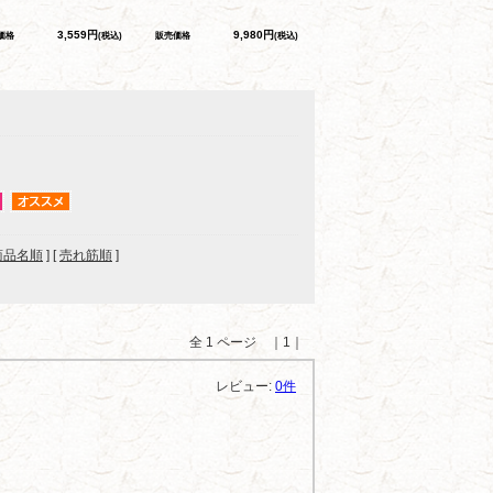
3,559円
9,980円
価格
(税込)
販売価格
(税込)
商品名順
] [
売れ筋順
]
全 1 ページ ｜1｜
レビュー:
0件