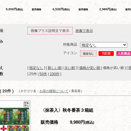
9,050円
6,530円
2,980円
(税込)
販売価格
(税込)
販売価格
(税込)
販売
法
画像プラス説明文で表示
画像で表示
み
特集商品
アイコン
え
[
指定なし
] [
新しい順
|
古い順
] [
価格が安い順
| 価格が高い順 ] [
数
[ 
25件
 | 
50件
 | 
100件
 ]
 20件 )
（カテゴリ名：
お茶の種類について
/ 美容茶）
〈抹茶入〉秋冬番茶３箱組
販売価格
9,980円
(税込)