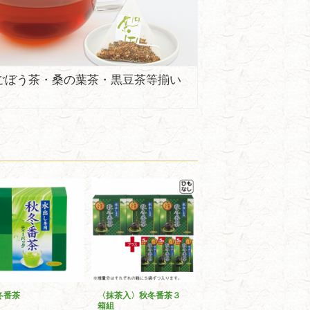
ごぼう茶・桑の葉茶・黒豆茶等揃い
冬番茶
〈抹茶入〉秋冬番茶３
箱組