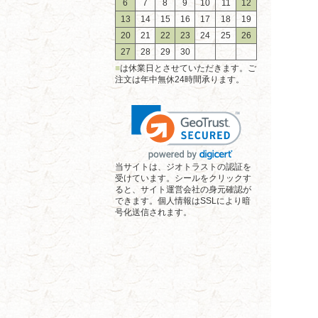
6
7
8
9
10
11
12
13
14
15
16
17
18
19
20
21
22
23
24
25
26
27
28
29
30
■
は休業日とさせていただきます。ご
注文は年中無休24時間承ります。
当サイトは、ジオトラストの認証を
受けています。シールをクリックす
ると、サイト運営会社の身元確認が
できます。個人情報はSSLにより暗
号化送信されます。