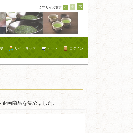
大
中
小
文字サイズ変更
要
サイトマップ
カート
ログイン
ト企画商品を集めました。