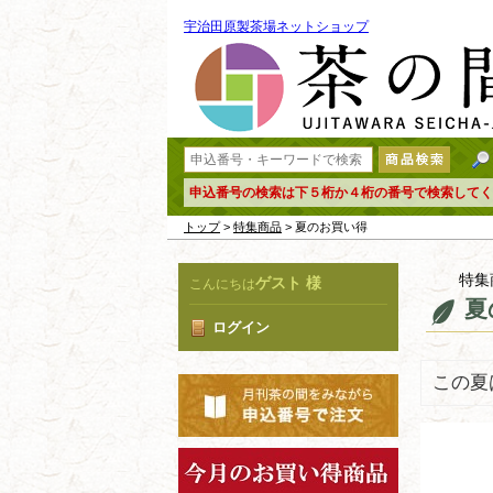
宇治田原製茶場ネットショップ
申込番号の検索は下５桁か４桁の番号で検索してく
トップ
>
特集商品
> 夏のお買い得
特集
ゲスト 様
こんにちは
夏
ログイン
この夏