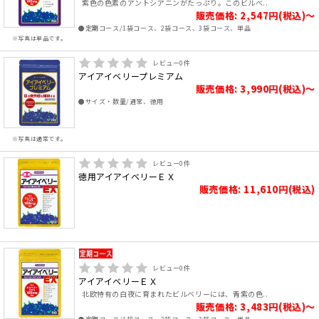
紫色の色素のアントシアニンがたっぷり。このビルベ..
販売価格: 2,547円(税込)～
●定期コース/1袋コース、2袋コース、3袋コース、単品
※写真は単品です。
レビュー
0
件
アイアイベリープレミアム
販売価格: 3,990円(税込)～
●サイズ・数量/通常、徳用
※写真は通常です。
レビュー
0
件
徳用アイアイベリーＥＸ
販売価格: 11,610円(税込)
レビュー
0
件
アイアイベリーＥＸ
北欧特有の白夜に育まれたビルベリーには、青紫の色..
販売価格: 3,483円(税込)～