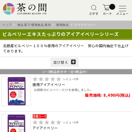
さがす
カート
メニュー
トップ
>
食品 菓子 健康食品 雑貨
>
健康食品
> アイアイベリー
ビルベリーエキスたっぷりのアイアイベリーシリーズ
北欧産ビルベリー１００％使用のアイアイベリー 安心の国内抽出で仕上げ
ております。
並び替え
1
～
9
商品表示中（全
9
商品中）
レビュー
0
件
徳用アイアイベリー
北欧産のビルベリーだけを使用しました。
販売価格: 8,490円(税込)
レビュー
0
件
アイアイベリー