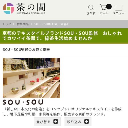
さがす
カート
メニュー
トップ
>
特集商品
> SOU・SOU(お茶・茶器）
京都のテキスタイルブランドSOU・SOU監修 おしゃれ
でカワイイ茶器で、緑茶生活始めませんか
SOU・SOU監修のお茶と茶器
『新しい日本文化の創造』をコンセプトにオリジナルテキスタイルを作成
し、地下足袋や和服、家具等を製作、販売する京都のブランド。
並び替え
絞り込み