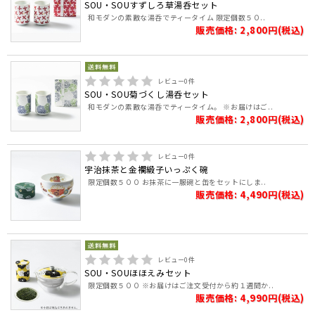
SOU・SOUすずしろ草湯呑セット
和モダンの素敵な湯呑でティータイム 限定個数５０..
販売価格: 2,800円(税込)
レビュー
0
件
SOU・SOU菊づくし湯呑セット
和モダンの素敵な湯呑でティータイム。 ※お届けはご..
販売価格: 2,800円(税込)
レビュー
0
件
宇治抹茶と金襴緞子いっぷく碗
限定個数５００ お抹茶に一服碗と缶をセットにしま..
販売価格: 4,490円(税込)
レビュー
0
件
SOU・SOUほほえみセット
限定個数５００ ※お届けはご注文受付から約１週間か..
販売価格: 4,990円(税込)