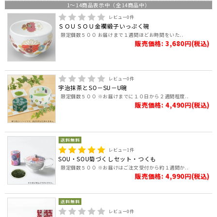
1
～
14
商品表示中（全
14
商品中）
レビュー
0
件
ＳＯＵＳＯＵ金襴緞子いっぷく碗
限定個数５００ お届けまで１週間ほどお時間をいた..
販売価格: 3,680円(税込)
レビュー
0
件
宇治抹茶とSO－SU－U碗
限定個数５００ ※お届けまでに１０日から２週間程度..
販売価格: 4,490円(税込)
レビュー
1
件
SOU・SOU菊づくしセット・つくも
限定個数５００ ※お届けはご注文受付から約１週間か..
販売価格: 4,990円(税込)
レビュー
0
件