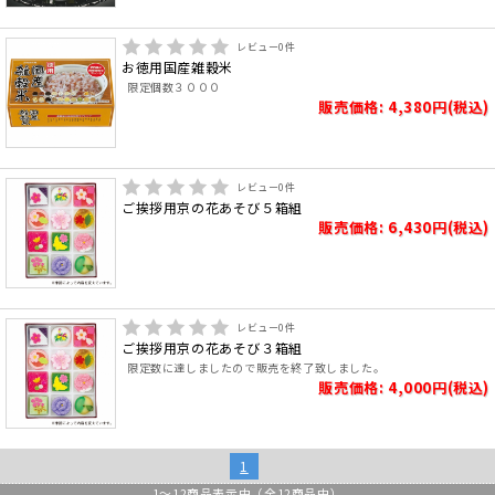
レビュー
0
件
お徳用国産雑穀米
限定個数３０００
販売価格: 4,380円(税込)
レビュー
0
件
ご挨拶用京の花あそび５箱組
販売価格: 6,430円(税込)
レビュー
0
件
ご挨拶用京の花あそび３箱組
限定数に達しましたので販売を終了致しました。
販売価格: 4,000円(税込)
1
1
～
12
商品表示中（全
12
商品中）