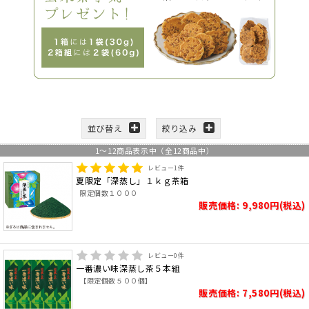
並び替え
絞り込み
1
～
12
商品表示中（全
12
商品中）
レビュー
1
件
夏限定「深蒸し」１ｋｇ茶箱
限定個数１０００
販売価格: 9,980円(税込)
レビュー
0
件
一番濃い味深蒸し茶５本組
【限定個数５００個】
販売価格: 7,580円(税込)