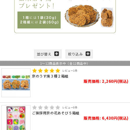
並び替え
絞り込み
1
～
12
商品表示中（全
12
商品中）
レビュー
1
件
京のうす焼３種２箱組
販売価格: 2,260円(税込)
レビュー
0
件
ご挨拶用京の花あそび５箱組
販売価格: 6,430円(税込)