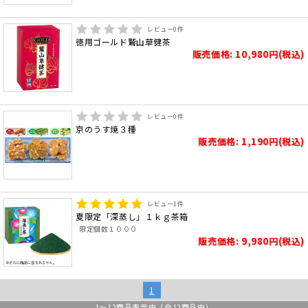
レビュー
0
件
徳用ゴールド鷲山草健茶
販売価格: 10,980円(税込)
レビュー
0
件
京のうす焼３種
販売価格: 1,190円(税込)
レビュー
1
件
夏限定「深蒸し」１ｋｇ茶箱
限定個数１０００
販売価格: 9,980円(税込)
1
1
～
12
商品表示中（全
12
商品中）