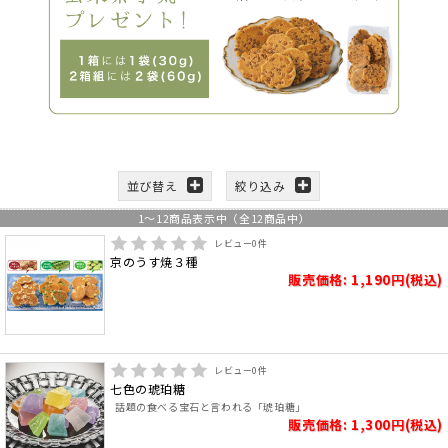
並び替え
絞り込み
1
～
12
商品表示中（全
12
商品中）
レビュー
0
件
京のうす焼３種
販売価格: 1,190円(税込)
レビュー
0
件
七色の琥珀糖
話題の食べる宝石と言われる「琥珀糖」
販売価格: 1,300円(税込)