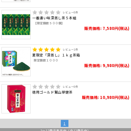
レビュー
0
件
一番濃い味深蒸し茶５本組
【限定個数５００個】
販売価格: 7,580円(税込)
レビュー
1
件
夏限定「深蒸し」１ｋｇ茶箱
限定個数１０００
販売価格: 9,980円(税込)
レビュー
0
件
徳用ゴールド鷲山草健茶
販売価格: 10,980円(税込)
1
1
～
12
商品表示中（全
12
商品中）