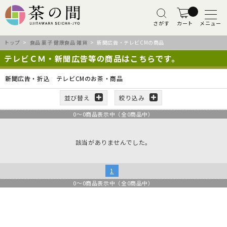
さがす
カート
メニュー
トップ
>
食品 菓子 健康食品 雑貨
> 新聞広告・テレビCMの商品
テレビＣＭ・新聞広告等の商品はこちらです。
新聞広告・折込 テレビCMのお茶・商品
並び替え
絞り込み
0
～
0
商品表示中（全
0
商品中）
該当がありませんでした。
1
0
～
0
商品表示中（全
0
商品中）