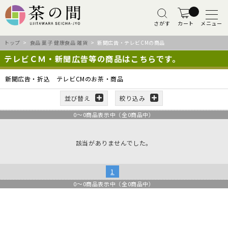
さがす
カート
メニュー
トップ
>
食品 菓子 健康食品 雑貨
> 新聞広告・テレビCMの商品
テレビＣＭ・新聞広告等の商品はこちらです。
新聞広告・折込 テレビCMのお茶・商品
並び替え
絞り込み
0
～
0
商品表示中（全
0
商品中）
該当がありませんでした。
1
0
～
0
商品表示中（全
0
商品中）