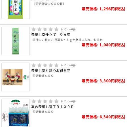
【限定個数１０００個】
販売価格: 1,296円(税込)
レビュー
0
件
深蒸し京仕立て やま里
美味しい飲み方 茶葉６～８ｇを急須に入れ、お湯を..
販売価格: 1,080円(税込)
レビュー
0
件
深蒸し茶と彩りお供え花
限定個数５００
販売価格: 3,300円(税込)
レビュー
0
件
夏の深蒸し茶ＴＢ１００Ｐ
限定個数５００
販売価格: 6,580円(税込)