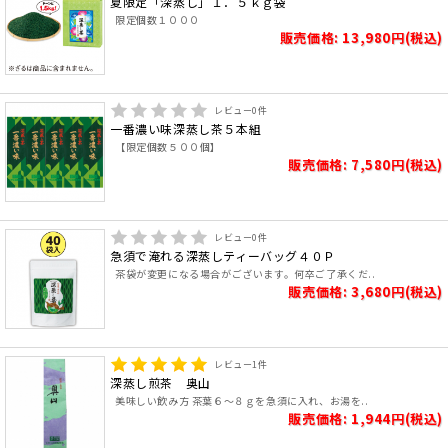
夏限定「深蒸し」１．５ｋｇ袋
限定個数１０００
販売価格: 13,980円(税込)
レビュー
0
件
一番濃い味深蒸し茶５本組
【限定個数５００個】
販売価格: 7,580円(税込)
レビュー
0
件
急須で淹れる深蒸しティーバッグ４０Ｐ
茶袋が変更になる場合がございます。何卒ご了承くだ..
販売価格: 3,680円(税込)
レビュー
1
件
深蒸し煎茶 奥山
美味しい飲み方 茶葉６～８ｇを急須に入れ、お湯を..
販売価格: 1,944円(税込)