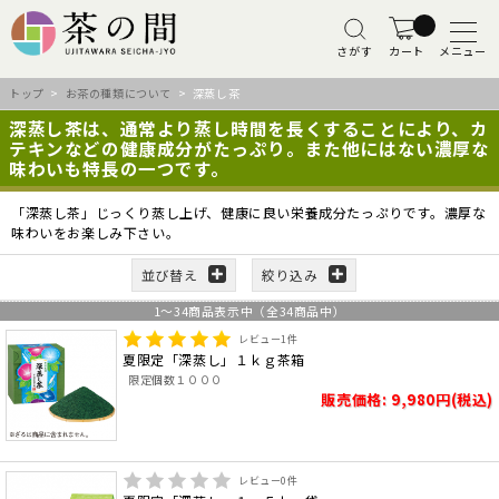
さがす
カート
メニュー
トップ
>
お茶の種類について
> 深蒸し茶
深蒸し茶は、通常より蒸し時間を長くすることにより、カ
テキンなどの健康成分がたっぷり。また他にはない濃厚な
味わいも特長の一つです。
「深蒸し茶」じっくり蒸し上げ、健康に良い栄養成分たっぷりです。濃厚な
味わいをお楽しみ下さい。
並び替え
絞り込み
1
～
34
商品表示中（全
34
商品中）
レビュー
1
件
夏限定「深蒸し」１ｋｇ茶箱
限定個数１０００
販売価格: 9,980円(税込)
レビュー
0
件