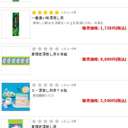
レビュー
2
件
一番濃い味深蒸し茶
美味しい飲み方 茶葉６～８ｇを急須に入れ、お湯を..
販売価格: 1,728円(税込)
レビュー
0
件
夏限定深蒸し茶６本組
販売価格: 6,680円(税込)
レビュー
0
件
Ｓ・深蒸し煎茶ＴＢ缶
限定個数５００
販売価格: 2,500円(税込)
レビュー
0
件
夏限定深蒸し茶