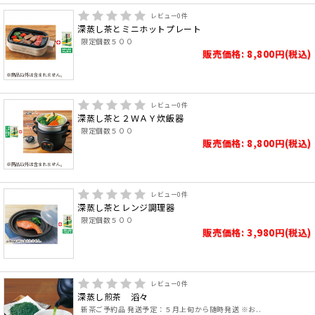
レビュー
0
件
深蒸し茶とミニホットプレート
限定個数５００
販売価格: 8,800円(税込)
レビュー
0
件
深蒸し茶と２ＷＡＹ炊飯器
限定個数５００
販売価格: 8,800円(税込)
レビュー
0
件
深蒸し茶とレンジ調理器
限定個数５００
販売価格: 3,980円(税込)
レビュー
0
件
深蒸し煎茶 滔々
新茶ご予約品 発送予定：５月上旬から随時発送 ※お..