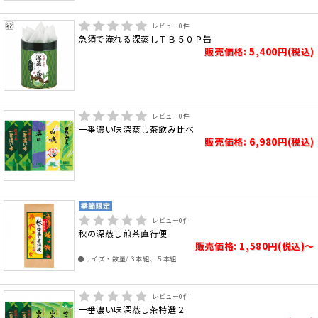
レビュー
0
件
急須で淹れる深蒸しＴＢ５０Ｐ缶
販売価格: 5,400円(税込)
レビュー
0
件
一番濃い味深蒸し茶飲み比べ
販売価格: 6,980円(税込)
レビュー
0
件
秋の深蒸し煎茶直行便
販売価格: 1,580円(税込)～
●サイズ・数量/３本組、５本組
レビュー
0
件
一番濃い味深蒸し茶特選２