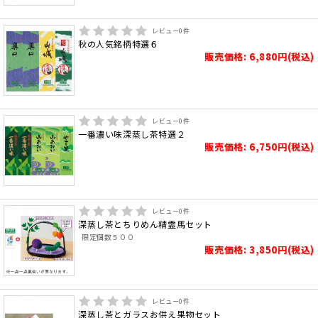
レビュー
0
件
秋の人気銘柄特選６
販売価格: 6,880円(税込)
レビュー
0
件
一番濃い味深蒸し茶特選２
販売価格: 6,750円(税込)
レビュー
0
件
深蒸し茶とちりめん精霊馬セット
限定個数５００
販売価格: 3,850円(税込)
レビュー
0
件
深蒸し茶とガラスお供え果物セット