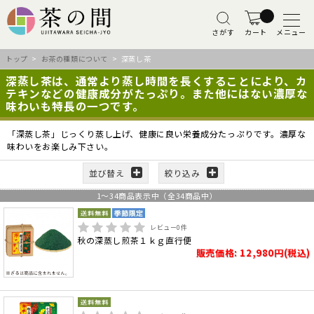
さがす
カート
メニュー
トップ
>
お茶の種類について
> 深蒸し茶
深蒸し茶は、通常より蒸し時間を長くすることにより、カ
テキンなどの健康成分がたっぷり。また他にはない濃厚な
味わいも特長の一つです。
「深蒸し茶」じっくり蒸し上げ、健康に良い栄養成分たっぷりです。濃厚な
味わいをお楽しみ下さい。
並び替え
絞り込み
1
～
34
商品表示中（全
34
商品中）
レビュー
0
件
秋の深蒸し煎茶１ｋｇ直行便
販売価格: 12,980円(税込)