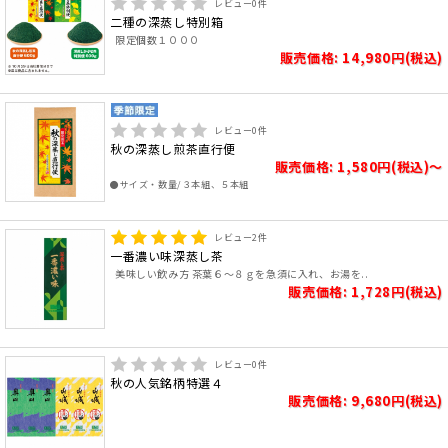
レビュー
0
件
二種の深蒸し特別箱
限定個数１０００
販売価格: 14,980円(税込)
レビュー
0
件
秋の深蒸し煎茶直行便
販売価格: 1,580円(税込)～
●サイズ・数量/３本組、５本組
レビュー
2
件
一番濃い味深蒸し茶
美味しい飲み方 茶葉６～８ｇを急須に入れ、お湯を..
販売価格: 1,728円(税込)
レビュー
0
件
秋の人気銘柄特選４
販売価格: 9,680円(税込)