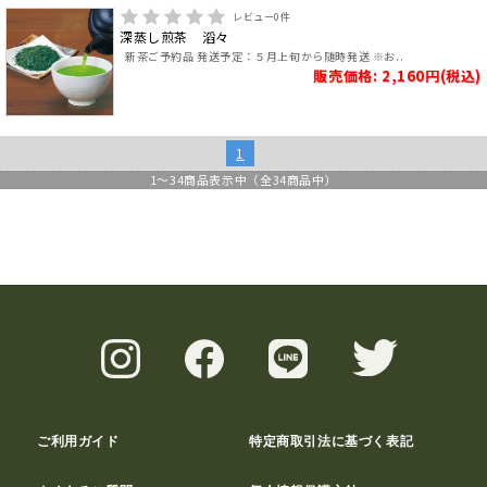
レビュー
0
件
深蒸し煎茶 滔々
新茶ご予約品 発送予定：５月上旬から随時発送 ※お..
販売価格: 2,160円(税込)
1
1
～
34
商品表示中（全
34
商品中）
ご利用ガイド
特定商取引法に基づく表記