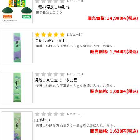
レビュー
0
件
二種の深蒸し特別箱
限定個数１０００
販売価格: 14,980円(税込)
レビュー
1
件
深蒸し煎茶 奥山
美味しい飲み方 茶葉６～８ｇを急須に入れ、お湯を..
販売価格: 1,944円(税込)
レビュー
0
件
深蒸し京仕立て やま里
美味しい飲み方 茶葉６～８ｇを急須に入れ、お湯を..
販売価格: 1,080円(税込)
レビュー
0
件
山あおい
美味しい飲み方 茶葉を６～８ｇを急須に入れ、お湯..
販売価格: 1,620円(税込)