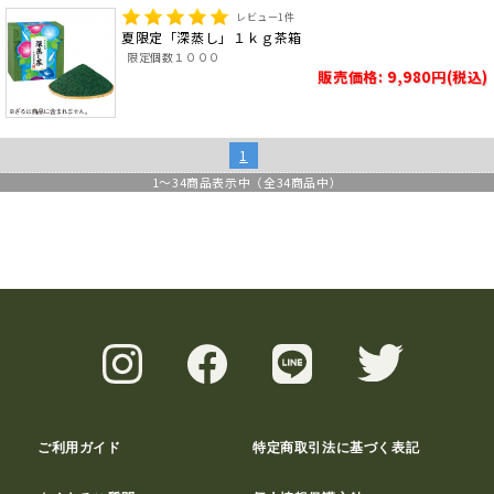
レビュー
1
件
夏限定「深蒸し」１ｋｇ茶箱
限定個数１０００
販売価格: 9,980円(税込)
1
1
～
34
商品表示中（全
34
商品中）
ご利用ガイド
特定商取引法に基づく表記