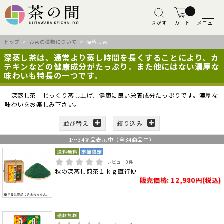
さがす
カート
メニュー
トップ
>
お茶の種類について
> 深蒸し茶
深蒸し茶は、通常より蒸し時間を長くすることにより、カ
テキンなどの健康成分がたっぷり。また他にはない濃厚な
味わいも特長の一つです。
「深蒸し茶」じっくり蒸し上げ、健康に良い栄養成分たっぷりです。濃厚な
味わいをお楽しみ下さい。
並び替え
絞り込み
1
～
34
商品表示中（全
34
商品中）
レビュー
0
件
秋の深蒸し煎茶１ｋｇ直行便
販売価格: 12,980円(税込)