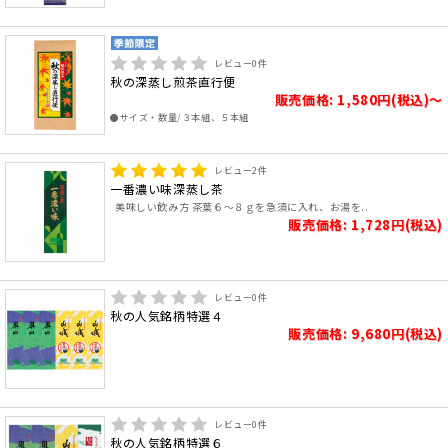
レビュー
0
件
秋の深蒸し煎茶直行便
販売価格: 1,580円(税込)～
●サイズ・数量/３本組、５本組
レビュー
2
件
一番濃い味深蒸し茶
美味しい飲み方 茶葉６～８ｇを急須に入れ、お湯を..
販売価格: 1,728円(税込)
レビュー
0
件
秋の人気銘柄特選４
販売価格: 9,680円(税込)
レビュー
0
件
秋の人気銘柄特選６