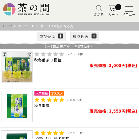
さがす
カート
メニュー
トップ
> キーワード > ポッコリが気になる方
並び替え
絞り込み
1
～
8
商品表示中（全
8
商品中）
レビュー
0
件
秋冬番茶３種組
販売価格: 3,000円(税込)
レビュー
3
件
秋冬番茶
販売価格: 3,559円(税込)
レビュー
1
件
〈濃い味〉秋冬番茶