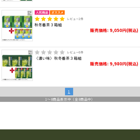
レビュー
2
件
秋冬番茶３箱組
販売価格: 9,050円(税込)
レビュー
0
件
〈濃い味〉秋冬番茶３箱組
販売価格: 9,980円(税込)
1
1
～
8
商品表示中（全
8
商品中）