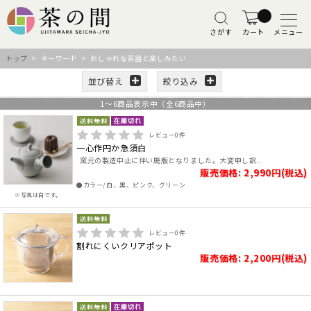
さがす
カート
メニュー
トップ
> キーワード > おしゃれな茶器と楽しみたい
並び替え
絞り込み
1
～
6
商品表示中（全
6
商品中）
レビュー
0
件
一心作円か急須白
窯元の製造中止に伴い廃版となりました。大変申し訳..
販売価格: 2,990円(税込)
●カラー/白、黒、ピンク、グリーン
※写真は白です。
レビュー
0
件
割れにくいクリアポット
販売価格: 2,200円(税込)