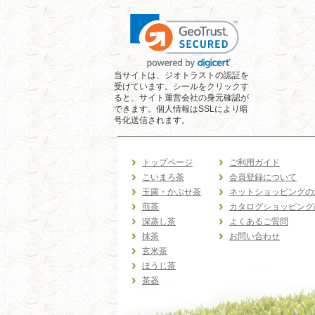
当サイトは、ジオトラストの認証を
受けています。シールをクリックす
ると、サイト運営会社の身元確認が
できます。個人情報はSSLにより暗
号化送信されます。
トップページ
ご利用ガイド
こいまろ茶
会員登録について
玉露・かぶせ茶
ネットショッピングの
煎茶
カタログショッピング
深蒸し茶
よくあるご質問
抹茶
お問い合わせ
玄米茶
ほうじ茶
茶器