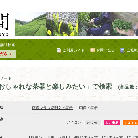
詳細検索
ご利用ガイド
お問い合せ
会社概
ださい。
ワード
おしゃれな茶器と楽しみたい」で検索
(商品数：
法
画像プラス説明文で表示
画像で表示
み
アイコン
え