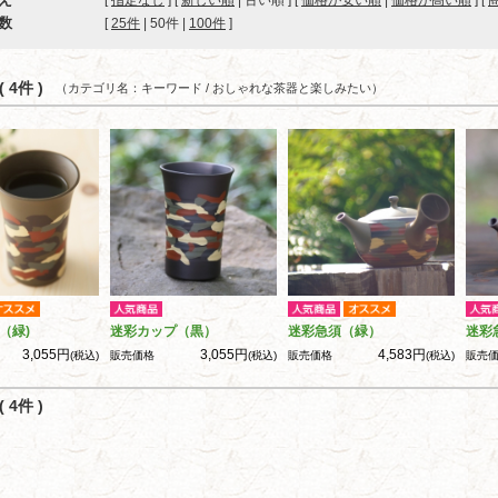
[
指定なし
] [
新しい順
| 古い順 ] [
価格が安い順
|
価格が高い順
] [
数
[ 
25件
 | 
50件
 | 
100件
 ]
 4件 )
（カテゴリ名：キーワード / おしゃれな茶器と楽しみたい）
（緑)
迷彩カップ（黒）
迷彩急須（緑）
迷彩
3,055円
3,055円
4,583円
(税込)
販売価格
(税込)
販売価格
(税込)
販売
 4件 )