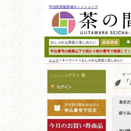
宇治田原製茶場ネットショップ
申込番号の検索は下５桁か４桁の番号で検索してく
トップ
> キーワード > おしゃれな茶器と楽しみたい
キー
ゲスト 様
こんにちは
「
ログイン
表示方
絞り込
並び替