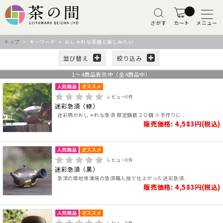
さがす
カート
メニュー
トップ
> キーワード > おしゃれな茶器と楽しみたい
並び替え
絞り込み
1
～
4
商品表示中（全
4
商品中）
レビュー
0
件
迷彩急須（緑）
迷彩柄がおしゃれな急須 限定個数２０個 ※手作りに..
販売価格: 4,583円(税込)
レビュー
0
件
迷彩急須（黒）
急須の産地常滑焼の急須職人技で仕上がった迷彩急須..
販売価格: 4,583円(税込)