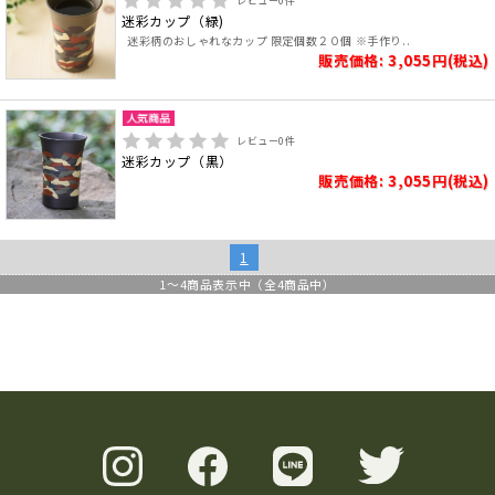
レビュー
0
件
迷彩カップ（緑)
迷彩柄のおしゃれなカップ 限定個数２０個 ※手作り..
販売価格: 3,055円(税込)
レビュー
0
件
迷彩カップ（黒）
販売価格: 3,055円(税込)
1
1
～
4
商品表示中（全
4
商品中）