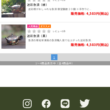
レビュー
0
件
迷彩急須（緑）
迷彩柄がおしゃれな急須 限定個数２０個 ※手作りに..
販売価格: 4,583円(税込)
レビュー
0
件
迷彩急須（黒）
急須の産地常滑焼の急須職人技で仕上がった迷彩急須..
販売価格: 4,583円(税込)
1
1
～
4
商品表示中（全
4
商品中）