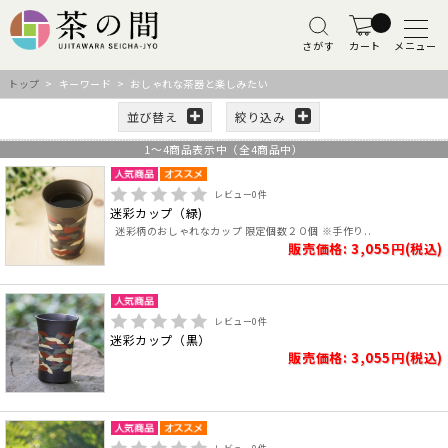
さがす
カート
メニュー
トップ
> キーワード > おしゃれな茶器と楽しみたい
並び替え
絞り込み
1
～
4
商品表示中（全
4
商品中）
レビュー
0
件
迷彩カップ（緑)
迷彩柄のおしゃれなカップ 限定個数２０個 ※手作り..
販売価格: 3,055円(税込)
レビュー
0
件
迷彩カップ（黒）
販売価格: 3,055円(税込)