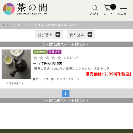
さがす
カート
メニュー
トップ
> キーワード > おしゃれな茶器と楽しみたい
並び替え
絞り込み
1
～
1
商品表示中（全
1
商品中）
レビュー
0
件
一心作円か急須黒
窯元の製造中止に伴い廃版となりました。大変申し訳..
販売価格: 2,990円(税込)
●カラー/白、黒、ピンク、グリーン
※写真は黒です。
1
1
～
1
商品表示中（全
1
商品中）