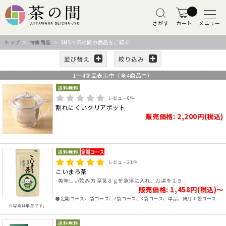
さがす
カート
メニュー
トップ
>
特集商品
> SNSで茶の間の商品をご紹介
並び替え
絞り込み
1
～
4
商品表示中（全
4
商品中）
レビュー
0
件
割れにくいクリアポット
販売価格: 2,200円(税込)
レビュー
21
件
こいまろ茶
美味しい飲み方 茶葉８ｇを急須に入れ、お湯を１５..
販売価格: 1,458円(税込)～
●定期コース/1袋コース、2袋コース、3袋コース、単品、隔月１袋コース
※写真は単品です。