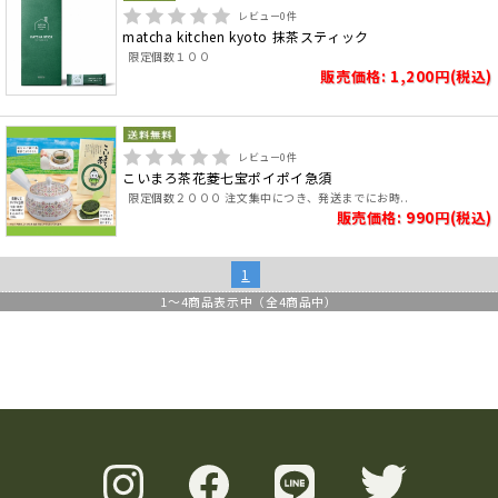
レビュー
0
件
matcha kitchen kyoto 抹茶スティック
限定個数１００
販売価格: 1,200円(税込)
レビュー
0
件
こいまろ茶花菱七宝ポイポイ急須
限定個数２０００ 注文集中につき、発送までにお時..
販売価格: 990円(税込)
1
1
～
4
商品表示中（全
4
商品中）