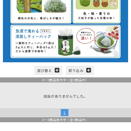
並び替え
絞り込み
0
～
0
商品表示中（全
0
商品中）
該当がありませんでした。
1
0
～
0
商品表示中（全
0
商品中）