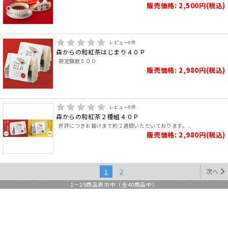
販売価格: 2,500円(税込)
レビュー
0
件
森からの和紅茶はじまり４０Ｐ
限定個数５００
販売価格: 2,980円(税込)
レビュー
0
件
森からの和紅茶２種組４０Ｐ
好評につきお届けまで約２週間いただいております。..
販売価格: 2,980円(税込)
1
2
次へ
1
～
25
商品表示中（全
40
商品中）