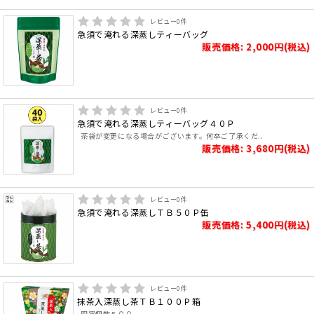
レビュー
0
件
急須で淹れる深蒸しティーバッグ
販売価格: 2,000円(税込)
レビュー
0
件
急須で淹れる深蒸しティーバッグ４０Ｐ
茶袋が変更になる場合がございます。何卒ご了承くだ..
販売価格: 3,680円(税込)
レビュー
0
件
急須で淹れる深蒸しＴＢ５０Ｐ缶
販売価格: 5,400円(税込)
レビュー
0
件
抹茶入深蒸し茶ＴＢ１００Ｐ箱
限定個数５００