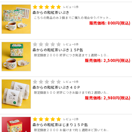
レビュー
1
件
森からの和紅茶いぶき
こちらの商品のみ３個までご購入の場合ゆうパケット..
販売価格: 800円(税込)
レビュー
0
件
森からの和紅茶いぶき１５P缶
限定個数２０００ 好評につき発送まで１週間～１０..
販売価格: 2,500円(税込)
レビュー
0
件
森からの和紅茶いぶき４０Ｐ
限定個数５００ 好評につきお届けまで約２週間いた..
販売価格: 2,980円(税込)
レビュー
2
件
森からの和紅茶はじまり１５Ｐ缶
限定個数２０００ お届けまで約１週間ほど頂いてお..