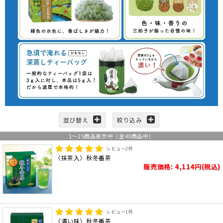
並び替え
絞り込み
1
～
25
商品表示中（全
40
商品中）
レビュー
2
件
〈抹茶入〉秋冬番茶
販売価格: 4,114円(税込)
レビュー
1
件
〈濃い味〉秋冬番茶