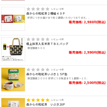
レビュー
0
件
森からの和紅茶２種組４０Ｐ
好評につきお届けまで約２週間いただいております。..
販売価格: 2,980円(税込)
レビュー
0
件
極上抹茶入玄米茶ＴＢとバッグ
限定個数５００
販売価格: 2,990円(税込)
レビュー
0
件
森からの和紅茶いぶき１５P缶
限定個数２０００ 好評につき発送まで１週間～１０..
販売価格: 2,500円(税込)
レビュー
1
件
森からの和紅茶 いぶき20P