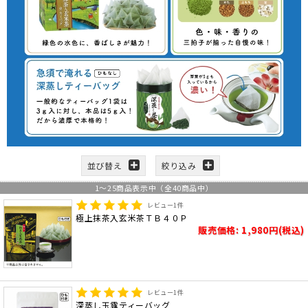
並び替え
絞り込み
1
～
25
商品表示中（全
40
商品中）
レビュー
1
件
極上抹茶入玄米茶ＴＢ４０Ｐ
販売価格: 1,980円(税込)
レビュー
1
件
深蒸し玉露ティーバッグ