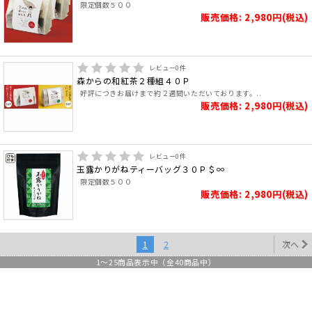
限定個数５００
販売価格: 2,980円(税込)
レビュー
0
件
森からの和紅茶２種組４０Ｐ
好評につきお届けまで約２週間いただいております。..
販売価格: 2,980円(税込)
レビュー
0
件
玉露かりがねティーバッグ３０Ｐ＄∞
限定個数５００
販売価格: 2,980円(税込)
1
2
次へ
1
～
25
商品表示中（全
40
商品中）