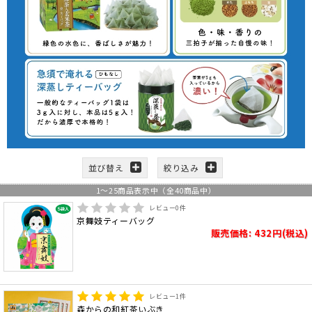
並び替え
絞り込み
1
～
25
商品表示中（全
40
商品中）
レビュー
0
件
京舞妓ティーバッグ
販売価格: 432円(税込)
レビュー
1
件
森からの和紅茶いぶき