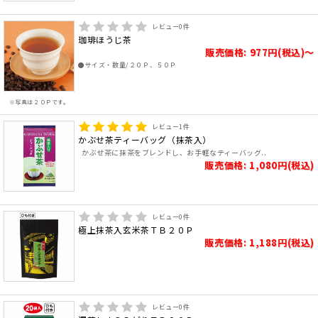
レビュー
0
件
珈琲ほうじ茶
販売価格: 977円(税込)～
●サイズ・数量/２０Ｐ、５０Ｐ
※写真は２０Ｐです。
レビュー
1
件
かぶせ茶ティーバッグ（抹茶入）
かぶせ茶に抹茶をブレンドし、お手軽なティーバッグ..
販売価格: 1,080円(税込)
レビュー
0
件
極上抹茶入玄米茶ＴＢ２０Ｐ
販売価格: 1,188円(税込)
レビュー
0
件