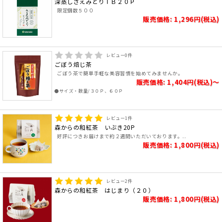
深蒸しさえみどりＴＢ２０Ｐ
限定個数５００
販売価格: 1,296円(税込)
レビュー
0
件
ごぼう焙じ茶
ごぼう茶で簡単手軽な美容習慣を始めてみませんか。
販売価格: 1,404円(税込)～
●サイズ・数量/３０Ｐ、６０Ｐ
レビュー
1
件
森からの和紅茶 いぶき20P
好評につきお届けまで約２週間いただいております。..
販売価格: 1,800円(税込)
レビュー
2
件
森からの和紅茶 はじまり（２０）
販売価格: 1,800円(税込)