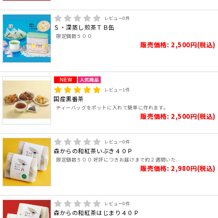
レビュー
0
件
Ｓ・深蒸し煎茶ＴＢ缶
限定個数５００
販売価格: 2,500円(税込)
レビュー
1
件
国産黒番茶
ティーバッグをポットに入れて簡単に作れます。
販売価格: 2,500円(税込)
レビュー
0
件
森からの和紅茶いぶき４０Ｐ
限定個数５００ 好評につきお届けまで約２週間いた..
販売価格: 2,980円(税込)
レビュー
0
件
森からの和紅茶はじまり４０Ｐ