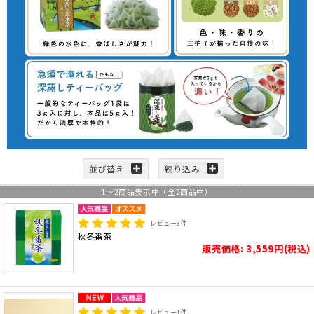
並び替え
絞り込み
1
～
2
商品表示中（全
2
商品中）
レビュー
3
件
秋冬番茶
販売価格: 3,559円(税込)
レビュー
1
件