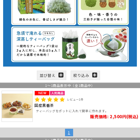
並び替え
絞り込み
1
～
1
商品表示中（全
1
商品中）
レビュー
1
件
国産黒番茶
ティーバッグをポットに入れて簡単に作れます。
販売価格: 2,500円(税込)
1