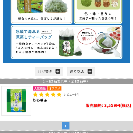
並び替え
絞り込み
1
～
1
商品表示中（全
1
商品中）
レビュー
3
件
秋冬番茶
販売価格: 3,559円(税込)
1