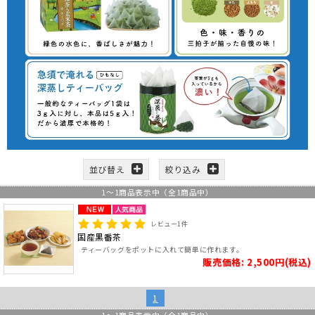
並び替え
絞り込み
1
～
1
商品表示中（全
1
商品中）
レビュー
1
件
国産黒番茶
ティーバッグをポットに入れて簡単に作れます。
販売価格: 2,500円(税込)
1