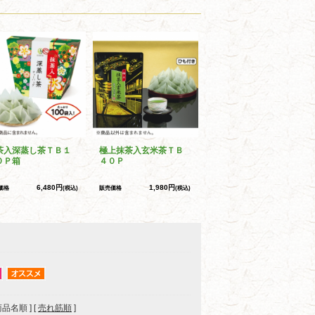
茶入深蒸し茶ＴＢ１
極上抹茶入玄米茶ＴＢ
０Ｐ箱
４０Ｐ
6,480円
1,980円
価格
(税込)
販売価格
(税込)
 商品名順 ] [
売れ筋順
]