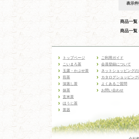
表示件
商品一覧 (
商品一覧 (
トップページ
ご利用ガイド
こいまろ茶
会員登録について
玉露・かぶせ茶
ネットショッピングの
煎茶
カタログショッピング
深蒸し茶
よくあるご質問
抹茶
お問い合わせ
玄米茶
ほうじ茶
茶器
会社