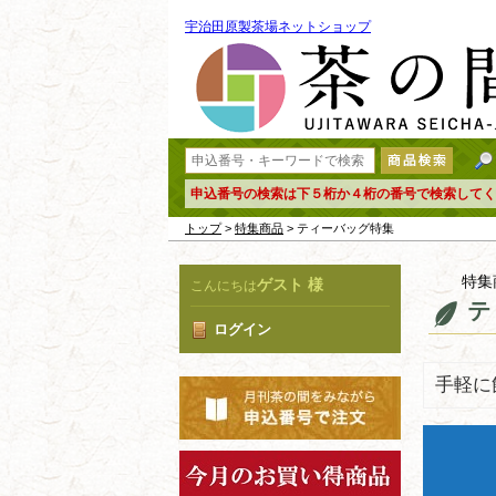
宇治田原製茶場ネットショップ
申込番号の検索は下５桁か４桁の番号で検索してく
トップ
>
特集商品
> ティーバッグ特集
特集
ゲスト 様
こんにちは
テ
ログイン
手軽に