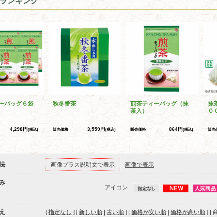
ランキング
ーバッグ６袋
秋冬番茶
煎茶ティーバッグ（抹
抹
茶入）
０
4,298円
3,559円
864円
(税込)
販売価格
(税込)
販売価格
(税込)
販売
法
画像プラス説明文で表示
画像で表示
み
アイコン
え
[
指定なし
] [
新しい順
|
古い順
] [
価格が安い順
|
価格が高い順
] [