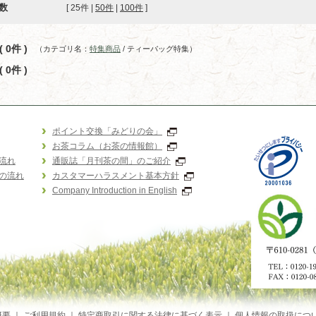
数
[ 
25件
 | 
50件
 | 
100件
 ]
 0件 )
（カテゴリ名：
特集商品
/ ティーバッグ特集）
 0件 )
ポイント交換「みどりの会」
お茶コラム（お茶の情報館）
流れ
通販誌「月刊茶の間」のご紹介
の流れ
カスタマーハラスメント基本方針
Company Introduction in English
概要
｜
ご利用規約
｜
特定商取引に関する法律に基づく表示
｜
個人情報の取扱につ