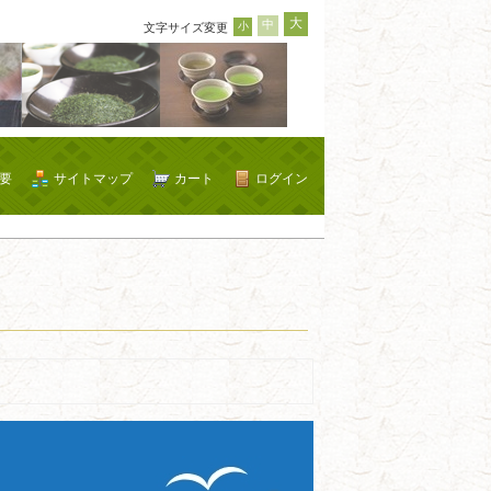
大
中
小
文字サイズ変更
要
サイトマップ
カート
ログイン