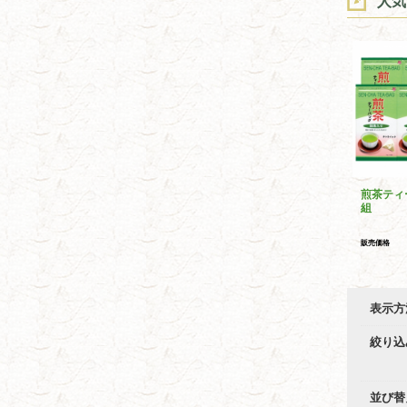
人気
煎茶ティ
組
販売価格
表示方
絞り込
並び替