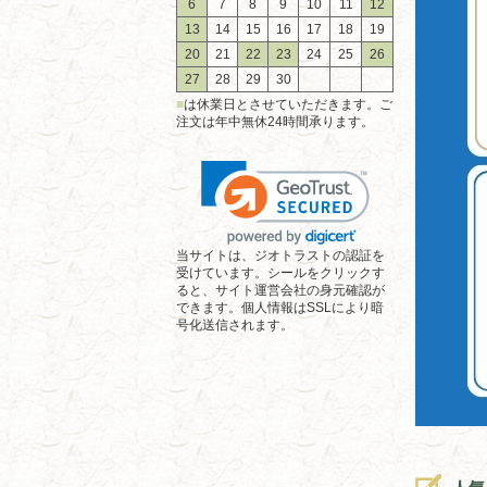
6
7
8
9
10
11
12
13
14
15
16
17
18
19
20
21
22
23
24
25
26
27
28
29
30
■
は休業日とさせていただきます。ご
注文は年中無休24時間承ります。
当サイトは、ジオトラストの認証を
受けています。シールをクリックす
ると、サイト運営会社の身元確認が
できます。個人情報はSSLにより暗
号化送信されます。