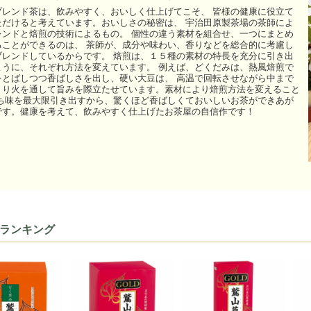
ブレンド茶は、飲みやすく、おいしく仕上げてこそ、 皆様の健康に役立て
ただけると考えています。おいしさの秘密は、 宇治田原製茶場の茶師によ
レンドと焙煎の技術によるもの。 個性の違う素材を組合せ、一つにまとめ
ることができるのは、 茶師が、成分や味わい、香りなどを総合的に考慮し
ブレンドしているからです。 焙煎は、１５種の素材の特長を充分に引き出
ように、それぞれ方法を変えています。 例えば、どくだみは、熱風焙煎で
をとばしつつ香ばしさを出し、硬い大豆は、 高温で回転させながら中まで
くり火を通して旨みを際立たせています。素材により焙煎方法を変えること
持ち味を最大限引き出すから、驚くほど香ばしくておいしいお茶ができあが
です。健康を考えて、飲みやすく仕上げたお茶屋の自信作です！
ランキング