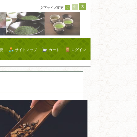
大
中
小
文字サイズ変更
要
サイトマップ
カート
ログイン