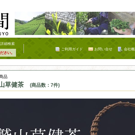
詳細検索
ご利用ガイド
お問い合せ
会社概
ださい。
商品
山草健茶
(商品数：7件)