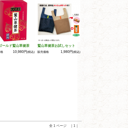
ゴールド鷲山草健茶
鷲山草健茶お試しセット
10,980円
1,980円
価格
(税込)
販売価格
(税込)
全 1 ページ ｜1｜