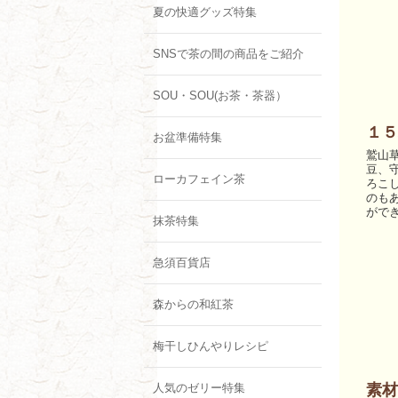
夏の快適グッズ特集
SNSで茶の間の商品をご紹介
SOU・SOU(お茶・茶器）
１５
お盆準備特集
鷲山
豆、
ローカフェイン茶
ろこ
のも
がで
抹茶特集
急須百貨店
森からの和紅茶
梅干しひんやりレシピ
人気のゼリー特集
素材