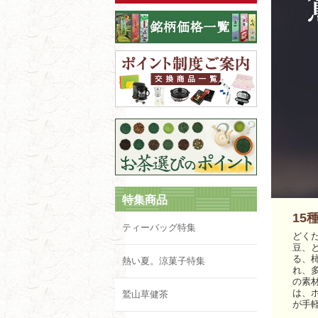
特集商品
15
ティーバッグ特集
どく
豆、
る、
熱い夏。涼菓子特集
れ、
の素
は、
鷲山草健茶
が手