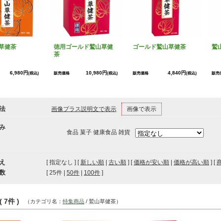
草健茶
徳用ゴールド鷲山草健
ゴールド鷲山草健茶
鷲
茶
6,980円
10,980円
4,840円
(税込)
販売価格
(税込)
販売価格
(税込)
販売
法
画像プラス説明文で表示
画像で表示
み
食品 菓子 健康食品 雑貨
え
[ 指定なし ] [
新しい順
|
古い順
] [
価格が安い順
|
価格が高い順
] [
数
[ 
25件
 | 
50件
 | 
100件
 ]
 7件 )
（カテゴリ名：
特集商品
/ 鷲山草健茶）