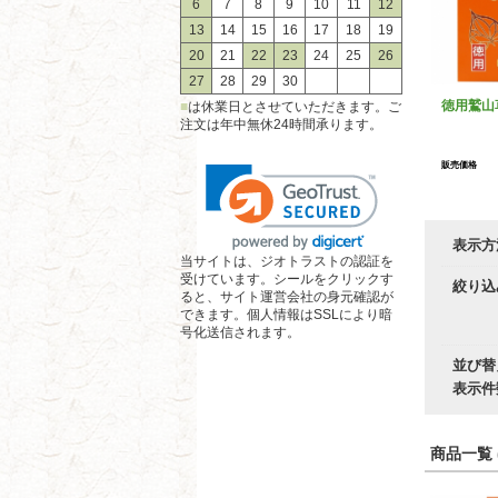
6
7
8
9
10
11
12
13
14
15
16
17
18
19
20
21
22
23
24
25
26
27
28
29
30
徳用鷲山
■
は休業日とさせていただきます。ご
注文は年中無休24時間承ります。
販売価格
表示方
当サイトは、ジオトラストの認証を
受けています。シールをクリックす
絞り込
ると、サイト運営会社の身元確認が
できます。個人情報はSSLにより暗
号化送信されます。
並び替
表示件
商品一覧 (