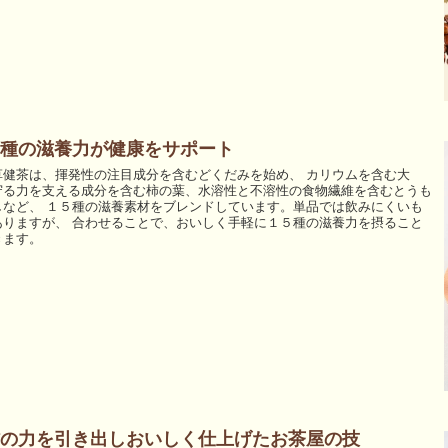
種の滋養力が健康をサポート
草健茶は、揮発性の注目成分を含むどくだみを始め、 カリウムを含む大
守る力を支える成分を含む柿の葉、水溶性と不溶性の食物繊維を含むとうも
しなど、 １５種の滋養素材をブレンドしています。単品では飲みにくいも
ありますが、 合わせることで、おいしく手軽に１５種の滋養力を摂ること
きます。
の力を引き出しおいしく仕上げたお茶屋の技