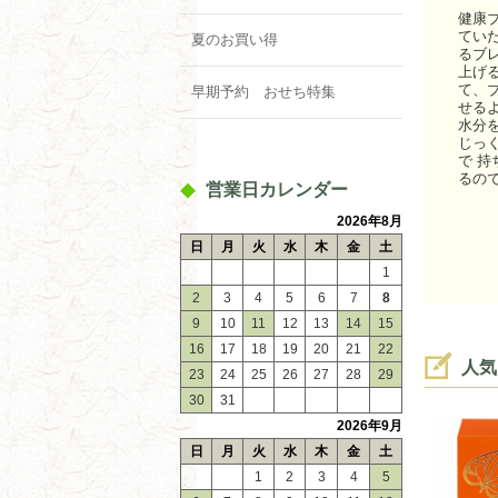
健康
てい
夏のお買い得
るブ
上げ
て、
早期予約 おせち特集
せる
水分
じっ
で 
るの
営業日カレンダー
2026年8月
日
月
火
水
木
金
土
1
2
3
4
5
6
7
8
9
10
11
12
13
14
15
16
17
18
19
20
21
22
人気
23
24
25
26
27
28
29
30
31
2026年9月
日
月
火
水
木
金
土
1
2
3
4
5