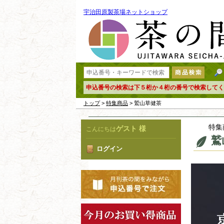
宇治田原製茶場ネットショップ
申込番号の検索は下５桁か４桁の番号で検索してく
トップ
>
特集商品
> 鷲山草健茶
特集
ゲスト 様
こんにちは
鷲
ログイン