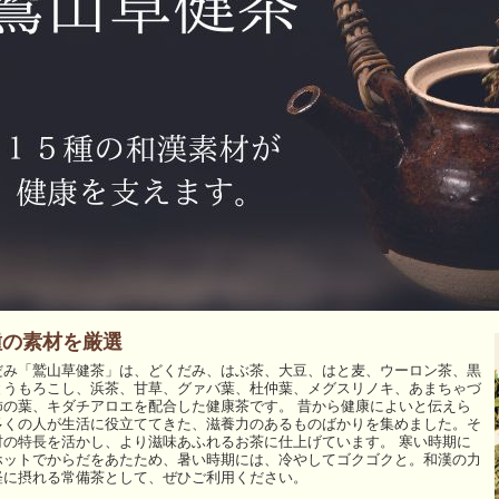
種の素材を厳選
だみ「鷲山草健茶」は、どくだみ、はぶ茶、大豆、はと麦、ウーロン茶、黒
とうもろこし、浜茶、甘草、グァバ葉、杜仲葉、メグスリノキ、あまちゃづ
柿の葉、キダチアロエを配合した健康茶です。 昔から健康によいと伝えら
多くの人が生活に役立ててきた、滋養力のあるものばかりを集めました。そ
材の特長を活かし、より滋味あふれるお茶に仕上げています。 寒い時期に
ホットでからだをあたため、暑い時期には、冷やしてゴクゴクと。和漢の力
軽に摂れる常備茶として、ぜひご利用ください。