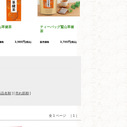
山草健茶
ティーバッグ鷲山草健
茶
3,980円
3,700円
価格
(税込)
販売価格
(税込)
商品名順
] [
売れ筋順
]
全 1 ページ ｜1｜