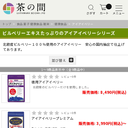
さがす
カート
メニュー
トップ
>
食品 菓子 健康食品 雑貨
>
健康食品
> アイアイベリー
ビルベリーエキスたっぷりのアイアイベリーシリーズ
北欧産ビルベリー１００％使用のアイアイベリー 安心の国内抽出で仕上げ
ております。
並び替え
1
～
9
商品表示中（全
9
商品中）
レビュー
0
件
徳用アイアイベリー
北欧産のビルベリーだけを使用しました。
販売価格: 8,490円(税込)
レビュー
0
件
アイアイベリープレミアム
販売価格: 3,990円(税込)～