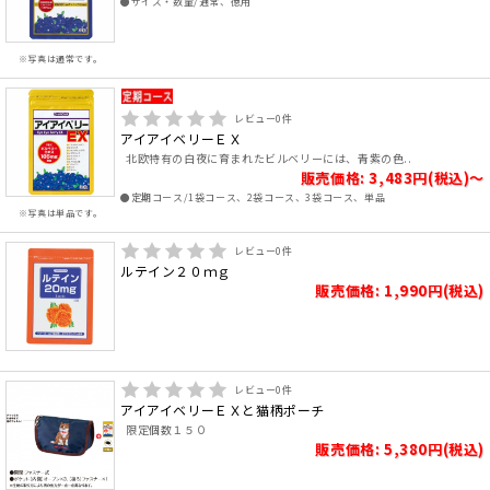
●サイズ・数量/通常、徳用
※写真は通常です。
レビュー
0
件
アイアイベリーＥＸ
北欧特有の白夜に育まれたビルベリーには、青紫の色..
販売価格: 3,483円(税込)～
●定期コース/1袋コース、2袋コース、3袋コース、単品
※写真は単品です。
レビュー
0
件
ルテイン２０ｍｇ
販売価格: 1,990円(税込)
レビュー
0
件
アイアイベリーＥＸと猫柄ポーチ
限定個数１５０
販売価格: 5,380円(税込)