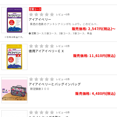
レビュー
0
件
アイアイベリー
紫色の色素のアントシアニンがたっぷり。このビルベ..
販売価格: 2,547円(税込)～
●定期コース/1袋コース、2袋コース、3袋コース、単品
※写真は単品です。
レビュー
0
件
徳用アイアイベリーＥＸ
販売価格: 11,610円(税込)
レビュー
0
件
アイアイベリーとバッグインバッグ
限定個数３００
販売価格: 4,480円(税込)
レビュー
0
件