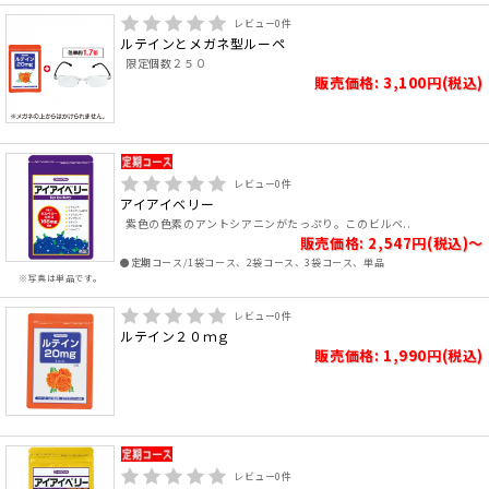
レビュー
0
件
ルテインとメガネ型ルーペ
限定個数２５０
販売価格: 3,100円(税込)
レビュー
0
件
アイアイベリー
紫色の色素のアントシアニンがたっぷり。このビルベ..
販売価格: 2,547円(税込)～
●定期コース/1袋コース、2袋コース、3袋コース、単品
※写真は単品です。
レビュー
0
件
ルテイン２０ｍｇ
販売価格: 1,990円(税込)
レビュー
0
件