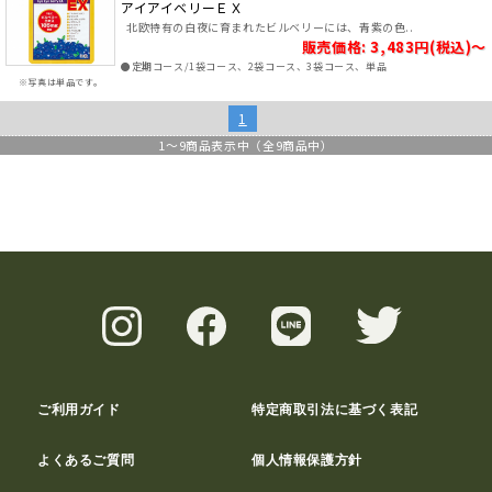
アイアイベリーＥＸ
北欧特有の白夜に育まれたビルベリーには、青紫の色..
販売価格: 3,483円(税込)～
●定期コース/1袋コース、2袋コース、3袋コース、単品
※写真は単品です。
1
1
～
9
商品表示中（全
9
商品中）
ご利用ガイド
特定商取引法に基づく表記
よくあるご質問
個人情報保護方針