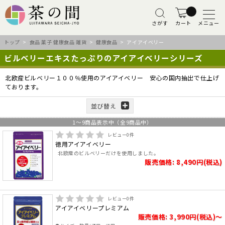
さがす
カート
メニュー
トップ
>
食品 菓子 健康食品 雑貨
>
健康食品
> アイアイベリー
ビルベリーエキスたっぷりのアイアイベリーシリーズ
北欧産ビルベリー１００％使用のアイアイベリー 安心の国内抽出で仕上げ
ております。
並び替え
1
～
9
商品表示中（全
9
商品中）
レビュー
0
件
徳用アイアイベリー
北欧産のビルベリーだけを使用しました。
販売価格: 8,490円(税込)
レビュー
0
件
アイアイベリープレミアム
販売価格: 3,990円(税込)～