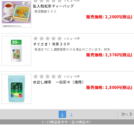
レビュー
0
件
缶入和紅茶ティーバッグ
限定個数５００
販売価格: 2,200円(税込)
レビュー
0
件
すぐさま！冷茶３０Ｐ
発送までに１週間程度かかる場合がございます。何卒..
販売価格: 2,376円(税込)
レビュー
0
件
水出し緑茶 一日彩々（徳用）
販売価格: 2,800円(税込)
1
2
次へ
1
～
25
商品表示中（全
38
商品中）