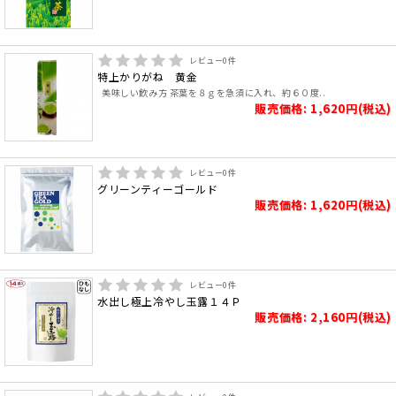
レビュー
0
件
特上かりがね 黄金
美味しい飲み方 茶葉を８ｇを急須に入れ、約６０度..
販売価格: 1,620円(税込)
レビュー
0
件
グリーンティーゴールド
販売価格: 1,620円(税込)
レビュー
0
件
水出し極上冷やし玉露１４Ｐ
販売価格: 2,160円(税込)