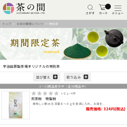
さがす
カート
メニュー
トップ
>
お茶の種類について
> 特別茶
宇治田原製茶場オリジナルの特別茶
並び替え
絞り込み
1
～
25
商品表示中（全
38
商品中）
レビュー
0
件
煎茶粉 特製粉
美味しい飲み方 茶葉６～８ｇを急須に入れ、お湯を..
販売価格: 324円(税込)