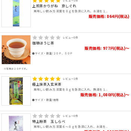
レビュー
1
件
上煎茶かりがね 京しぐれ
美味しい飲み方 茶葉を８ｇを急須に入れ、お湯を１..
販売価格: 864円(税込)
レビュー
0
件
珈琲ほうじ茶
販売価格: 977円(税込)～
●サイズ・数量/２０Ｐ、５０Ｐ
※写真は２０Ｐです。
レビュー
1
件
極上抹茶入玄米茶
美味しい飲み方 茶葉を８ｇを急須に入れ、熱湯を１..
販売価格: 1,080円(税込)～
●サイズ・数量/徳用
レビュー
0
件
特上粉茶 玉しらべ
美味しい飲み方 茶葉６～８ｇを急須に入れ、お湯を..