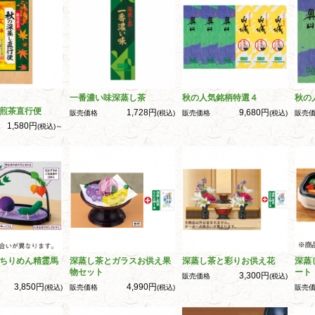
一番濃い味深蒸し茶
秋の人気銘柄特選４
秋の
煎茶直行便
1,728円
9,680円
販売価格
(税込)
販売価格
(税込)
販売
1,580円
(税込)～
ちりめん精霊馬
深蒸し茶とガラスお供え果
深蒸し茶と彩りお供え花
深蒸
物セット
ート
3,300円
販売価格
(税込)
3,850円
4,990円
(税込)
販売価格
(税込)
販売