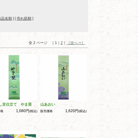
商品名順
] [
売れ筋順
]
全 2 ページ ｜1｜
2
｜
［次へ⇒］
し京仕立て やま里
山あおい
1,080円
1,620円
価格
(税込)
販売価格
(税込)