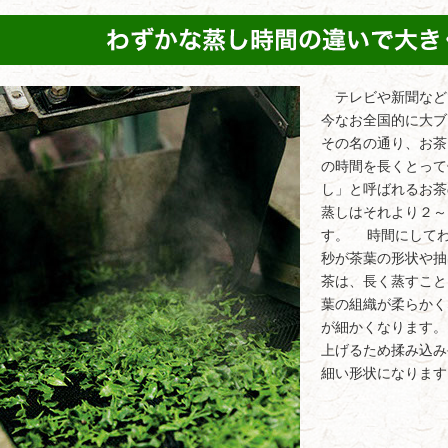
テレビや新聞など
今なお全国的に大ブ
その名の通り、お茶
の時間を長くとって
し」と呼ばれるお茶
蒸しはそれより２～
す。 時間にしてわ
秒が茶葉の形状や
茶は、長く蒸すこと
葉の組織が柔らかく
が細かくなります
上げるため揉み込み
細い形状になります