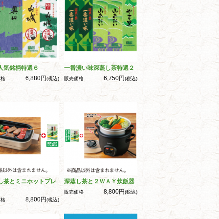
人気銘柄特選６
一番濃い味深蒸し茶特選２
6,880円
6,750円
価格
(税込)
販売価格
(税込)
し茶とミニホットプレ
深蒸し茶と２ＷＡＹ炊飯器
8,800円
販売価格
(税込)
8,800円
価格
(税込)