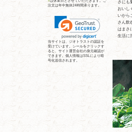
■
は休業日とさせていただきます。ご
さにも
注文は年中無休24時間承ります。
おいし
いから
さん飲
はまさ
生活に
当サイトは、ジオトラストの認証を
受けています。シールをクリックす
ると、サイト運営会社の身元確認が
できます。個人情報はSSLにより暗
号化送信されます。