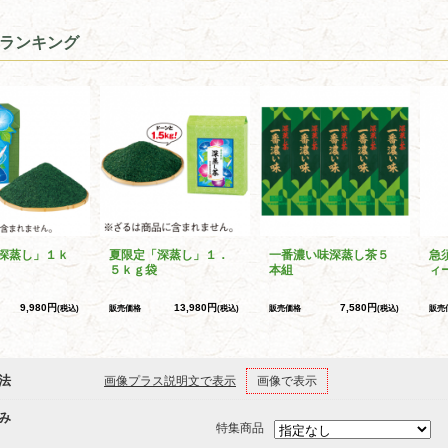
ランキング
深蒸し」１ｋ
夏限定「深蒸し」１．
一番濃い味深蒸し茶５
急
５ｋｇ袋
本組
ィ
9,980円
13,980円
7,580円
(税込)
販売価格
(税込)
販売価格
(税込)
販売
法
画像プラス説明文で表示
画像で表示
み
特集商品