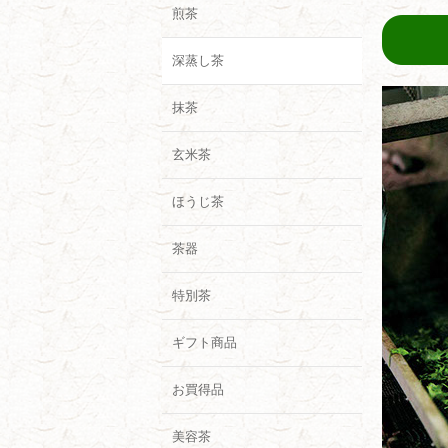
煎茶
深蒸し茶
抹茶
玄米茶
ほうじ茶
茶器
特別茶
ギフト商品
お買得品
美容茶