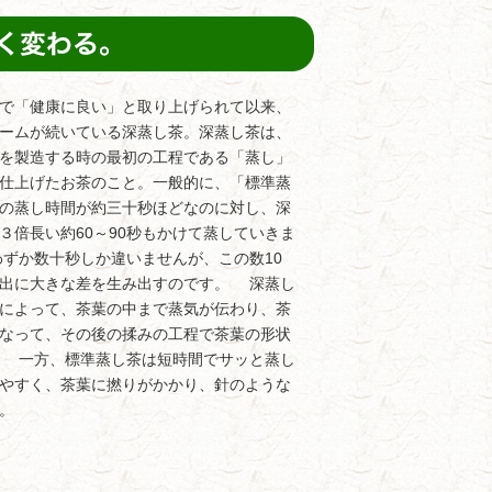
で「健康に良い」と取り上げられて以来、
ームが続いている深蒸し茶。深蒸し茶は、
を製造する時の最初の工程である「蒸し」
仕上げたお茶のこと。一般的に、「標準蒸
の蒸し時間が約三十秒ほどなのに対し、深
３倍長い約60～90秒もかけて蒸していきま
ずか数十秒しか違いませんが、この数10
抽出に大きな差を生み出すのです。 深蒸し
によって、茶葉の中まで蒸気が伝わり、茶
なって、その後の揉みの工程で茶葉の形状
。 一方、標準蒸し茶は短時間でサッと蒸し
やすく、茶葉に撚りがかかり、針のような
。