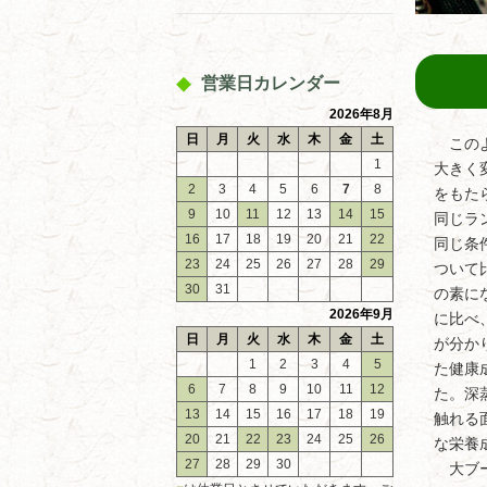
営業日カレンダー
2026年8月
日
月
火
水
木
金
土
このよ
1
大きく
2
3
4
5
6
7
8
をもた
9
10
11
12
13
14
15
同じラ
16
17
18
19
20
21
22
同じ条
23
24
25
26
27
28
29
ついて
30
31
の素に
2026年9月
に比べ
日
月
火
水
木
金
土
が分か
1
2
3
4
5
た健康
6
7
8
9
10
11
12
た。深
13
14
15
16
17
18
19
触れる
20
21
22
23
24
25
26
な栄養
27
28
29
30
大ブー