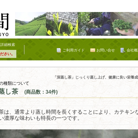
詳細検索
ご利用ガイド
お問い合せ
会社概
ださい。
「深蒸し茶」じっくり蒸し上げ、健康に良い栄養成
の種類について
蒸し茶
(商品数：34件)
茶は、通常より蒸し時間を長くすることにより、カテキン
い濃厚な味わいも特長の一つです。