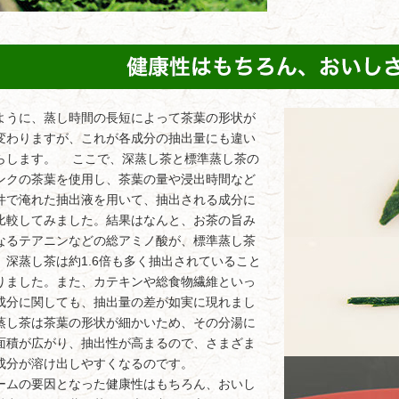
うに、蒸し時間の長短によって茶葉の形状が
変わりますが、これが各成分の抽出量にも違い
らします。 ここで、深蒸し茶と標準蒸し茶の
ンクの茶葉を使用し、茶葉の量や浸出時間など
件で淹れた抽出液を用いて、抽出される成分に
比較してみました。結果はなんと、お茶の旨み
なるテアニンなどの総アミノ酸が、標準蒸し茶
、深蒸し茶は約1.6倍も多く抽出されていること
りました。また、カテキンや総食物繊維といっ
成分に関しても、抽出量の差が如実に現れまし
蒸し茶は茶葉の形状が細かいため、その分湯に
面積が広がり、抽出性が高まるので、さまざま
成分が溶け出しやすくなるのです。
ムの要因となった健康性はもちろん、おいし