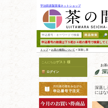
宇治田原製茶場ネットショップ
申込番号の検索は下５桁か４桁の番号で検索してく
トップ
>
お茶の種類について
> 深蒸し茶
ゲスト 様
こんにちは
お茶
深
ログイン
深蒸し
にはな