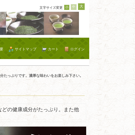
大
中
小
文字サイズ変更
要
サイトマップ
カート
ログイン
分たっぷりです。濃厚な味わいをお楽しみ下さい。
などの健康成分がたっぷり。また他