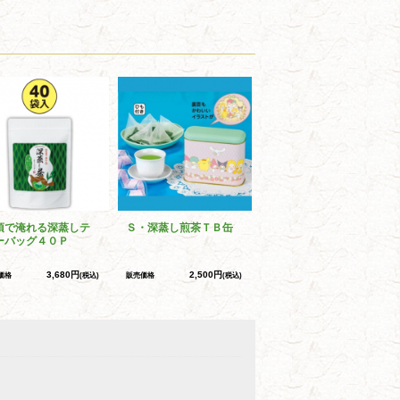
須で淹れる深蒸しテ
Ｓ・深蒸し煎茶ＴＢ缶
ーバッグ４０Ｐ
3,680円
2,500円
価格
(税込)
販売価格
(税込)