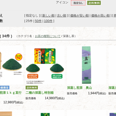
アイコン
え
[ 指定なし ] [
新しい順
|
古い順
] [
価格が安い順
|
価格が高い順
] [
数
[ 
25件
 | 
50件
 | 
100件
 ]
 34件 )
（カテゴリ名：
お茶の種類について
/ 深蒸し茶）
深蒸し煎茶 奥山
深蒸
煎茶１ｋｇ直行
二種の深蒸し特別箱
1,944円
販売価格
(税込)
販売
14,980円
販売価格
(税込)
12,980円
(税込)