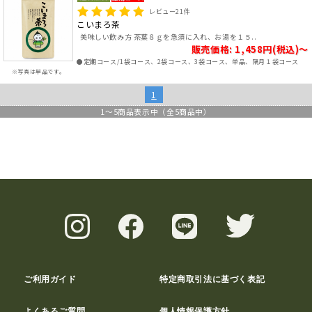
レビュー
21
件
こいまろ茶
美味しい飲み方 茶葉８ｇを急須に入れ、お湯を１５..
販売価格: 1,458円(税込)～
●定期コース/1袋コース、2袋コース、3袋コース、単品、隔月１袋コース
※写真は単品です。
1
1
～
5
商品表示中（全
5
商品中）
ご利用ガイド
特定商取引法に基づく表記
よくあるご質問
個人情報保護方針