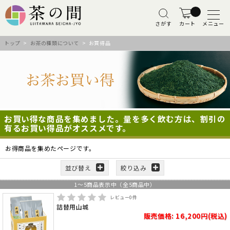
さがす
カート
メニュー
トップ
>
お茶の種類について
> お買得品
お買い得な商品を集めました。量を多く飲む方は、割引の
有るお買い得品がオススメです。
お得商品を集めたページです。
並び替え
絞り込み
1
～
5
商品表示中（全
5
商品中）
レビュー
0
件
詰替用山城
販売価格: 16,200円(税込)