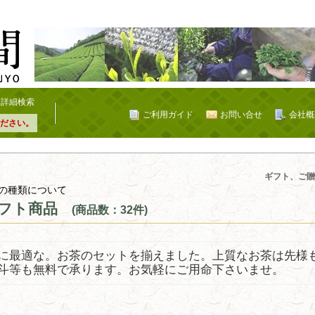
詳細検索
ご利用ガイド
お問い合せ
会社概
ださい。
ギフト、ご贈
の種類について
フト商品
(商品数：32件)
に最適な。お茶のセットを揃えました。上質なお茶は先様
斗等も無料で承ります。お気軽にご用命下さいませ。