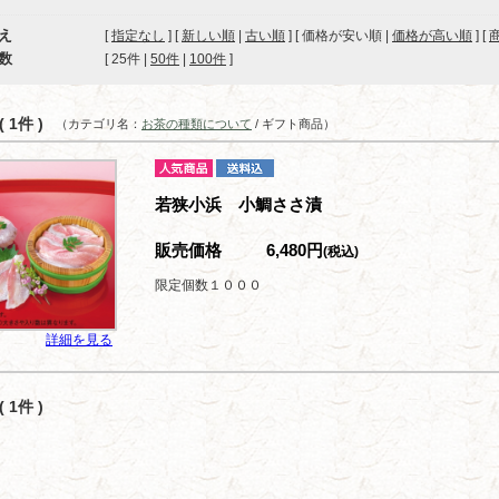
え
[
指定なし
] [
新しい順
|
古い順
] [ 価格が安い順 |
価格が高い順
] [
数
[ 
25件
 | 
50件
 | 
100件
 ]
 1件 )
（カテゴリ名：
お茶の種類について
/ ギフト商品）
若狭小浜 小鯛ささ漬
販売価格
6,480円
(税込)
限定個数１０００
詳細を見る
 1件 )