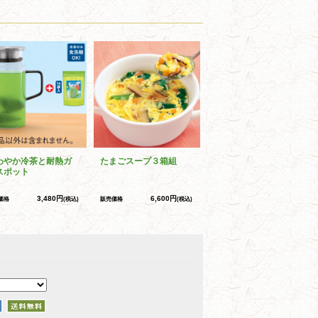
わやか冷茶と耐熱ガ
たまごスープ３箱組
スポット
3,480円
6,600円
価格
(税込)
販売価格
(税込)