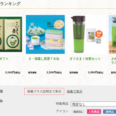
ランキング
ギフト
Ｓ・深蒸し煎茶ＴＢ缶
すぐさま！冷茶セット
さ
ラ
3,240円
2,500円
3,990円
(税込)
販売価格
(税込)
販売価格
(税込)
販売
法
画像プラス説明文で表示
画像で表示
み
特集商品
アイコン