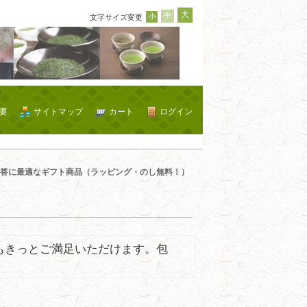
大
中
小
文字サイズ変更
要
サイトマップ
カート
ログイン
答に最適なギフト商品（ラッピング・のし無料！）
もきっとご満足いただけます。包