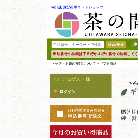
宇治田原製茶場ネットショップ
申込番号の検索は下５桁か４桁の番号で検索してく
トップ
>
お茶の種類について
> ギフト商品
ゲスト 様
こんにちは
お茶
ギ
ログイン
贈答用
装・熨