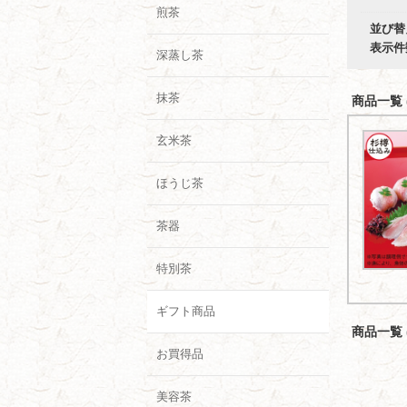
煎茶
並び替
表示件
深蒸し茶
抹茶
商品一覧 (
玄米茶
ほうじ茶
茶器
特別茶
ギフト商品
商品一覧 (
お買得品
美容茶