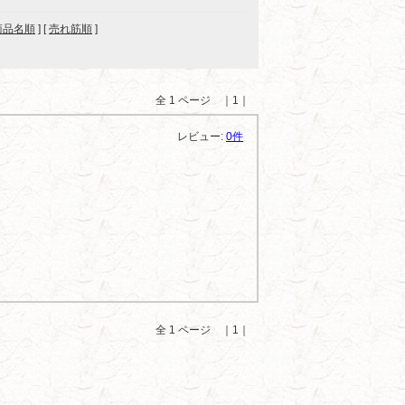
商品名順
] [
売れ筋順
]
全 1 ページ ｜1｜
レビュー:
0件
全 1 ページ ｜1｜