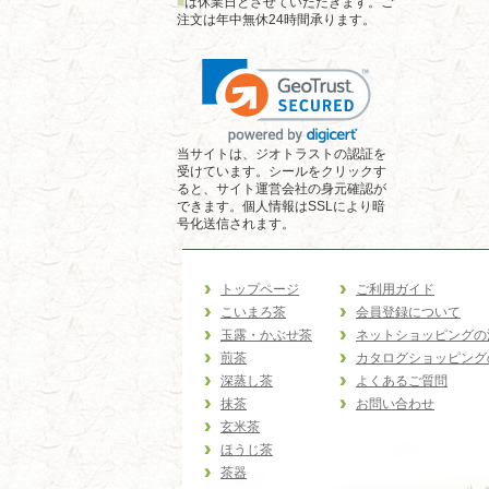
■
は休業日とさせていただきます。ご
注文は年中無休24時間承ります。
当サイトは、ジオトラストの認証を
受けています。シールをクリックす
ると、サイト運営会社の身元確認が
できます。個人情報はSSLにより暗
号化送信されます。
トップページ
ご利用ガイド
こいまろ茶
会員登録について
玉露・かぶせ茶
ネットショッピングの
煎茶
カタログショッピング
深蒸し茶
よくあるご質問
抹茶
お問い合わせ
玄米茶
ほうじ茶
茶器