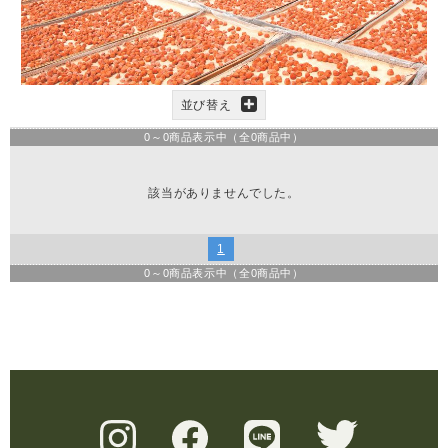
並び替え
0
～
0
商品表示中（全
0
商品中）
該当がありませんでした。
1
0
～
0
商品表示中（全
0
商品中）