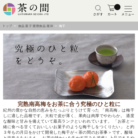
さがす
カート
メニュー
トップ
>
食品 菓子 健康食品 雑貨
> 梅干
完熟南高梅をお茶に合う究極のひと粒に
紀州の豊かな自然の恵みをたっぷりとうけて育った 「南高梅」は梅干
しに適した品種です。大粒で皮が薄く、果肉は肉厚でやわらか。 適度
な酸味と甘みを備えていて最高ランクといわれています。 「お茶と一
緒に食べる甘くておいしいお菓子のような梅干しをつくりたい」 と約
３年もの月日をかけて開発した梅干が＜茶の間のお茶事＞です。酸味
と塩辛さをおさえ、 お茶の味わいを生かす甘みを追求し上品でまろや