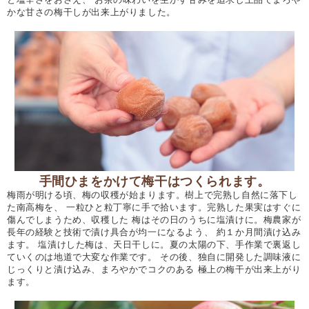
かな甘さの梅干しが出来上がりました。
手間ひまをかけて梅干はつくられます。
梅雨が明ける頃、梅の収穫が始まります。樹上で完熟し自然に落下し
た南高梅を、 一粒ひと粒丁寧に手で拾います。完熟した果実はすぐに
傷んでしまうため、収穫した 梅はその日のうちに塩漬けに。梅農家が
長年の経験と技術で漬け具合が均一になるよう、 約１か月間漬け込み
ます。 塩漬けした梅は、天日干しに。夏の太陽の下、手作業で裏返し
ていくのは地道で大変な作業です。 その後、独自に開発した調味液に
じっくりと漬け込み、まろやかでコクのある 極上の梅干が出来上がり
ます。