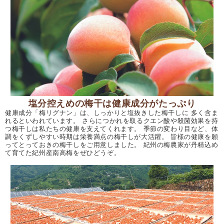
塩分控えめの梅干は健康成分がたっぷり
健康成分「梅リグナン」は、しっかりと塩抜きした梅干しに 多く含ま
れるといわれています。 さらにつかれを取るクエン酸や殺菌効果を持
つ梅干しは私たちの健康を支えてくれます。 季節の変わり目など、体
調をくずしやすい時期は栄養満点の梅干しが大活躍。 皆様の健康を願
ってとっておきの梅干しをご用意しました。 紀州の梅農家が丹精込め
て育てた紀州産南高梅をぜひどうぞ。