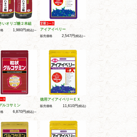
さいオリゴ糖２本組
アイアイベリー
1,980円
価格
(税込)～
2,547円
販売価格
(税込)～
徳用アイアイベリーＥＸ
グルコサミン
11,610円
販売価格
(税込)
6,870円
価格
(税込)～