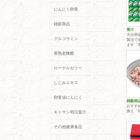
にんにく卵黄
雑穀商品
青汁
大分県
グルコサミン
製法で
ます「
香熟老陳醋
ローヤルゼリー
しじみエキス
卵黄油にんにく
雑穀商
おすす
換え「
キトサン明日葉汁
その他健康食品