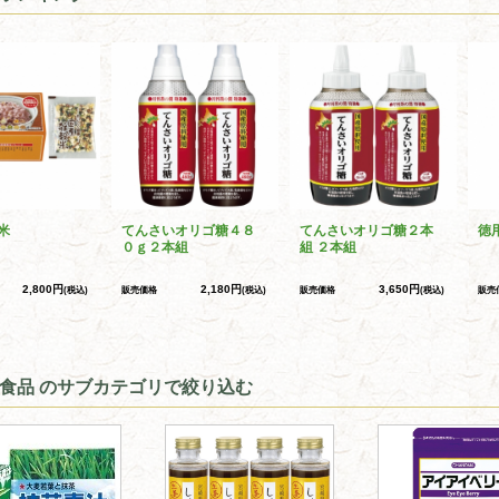
米
てんさいオリゴ糖４８
てんさいオリゴ糖２本
徳
０ｇ２本組
組 ２本組
2,800円
2,180円
3,650円
(税込)
販売価格
(税込)
販売価格
(税込)
販売
食品 のサブカテゴリで絞り込む