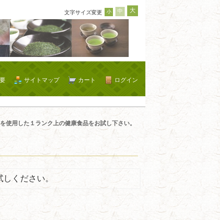
大
中
小
文字サイズ変更
要
サイトマップ
カート
ログイン
を使用した１ランク上の健康食品をお試し下さい。
試しください。