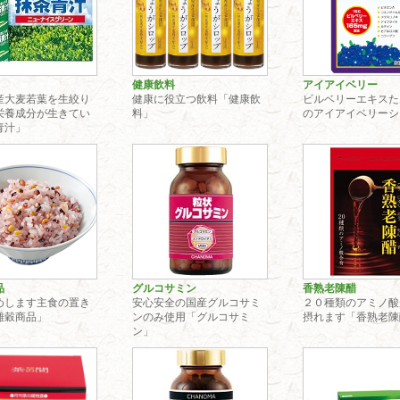
健康飲料
アイアイベリー
産大麦若葉を生絞り
健康に役立つ飲料「健康飲
ビルベリーエキスた
栄養成分が生きてい
料」
のアイアイベリーシ
青汁」
品
グルコサミン
香熟老陳醋
めします主食の置き
安心安全の国産グルコサミ
２０種類のアミノ酸
雑穀商品」
ンのみ使用「グルコサミ
摂れます「香熟老陳
ン」