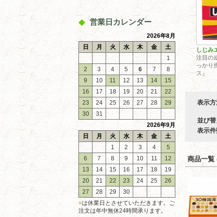
営業日カレンダー
2026年8月
日
月
火
水
木
金
土
しじみ
注目の
1
っかり
2
3
4
5
6
7
8
ス」
9
10
11
12
13
14
15
16
17
18
19
20
21
22
表示方
23
24
25
26
27
28
29
30
31
並び替
2026年9月
表示件
日
月
火
水
木
金
土
1
2
3
4
5
6
7
8
9
10
11
12
商品一覧 (
13
14
15
16
17
18
19
20
21
22
23
24
25
26
27
28
29
30
■
は休業日とさせていただきます。ご
注文は年中無休24時間承ります。