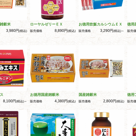
雑穀米
ローヤルゼリーＥＸ
お徳用炊飯カルシウムＥＸ
徳用
3,980円
8,890円
3,290円
(税込)
販売価格
(税込)
販売価格
(税込)～
販売
ス
お徳用国産雑穀米
国産雑穀米
徳用
8,100円
4,380円
2,800円
(税込)～
販売価格
(税込)
販売価格
(税込)
販売