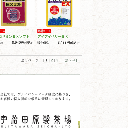
コサミンＥＸソフト
アイアイベリーＥＸ
8,940円
3,483円
価格
(税込)～
販売価格
(税込)～
全 3 ページ ｜1｜
2
｜
3
｜
［次へ⇒］