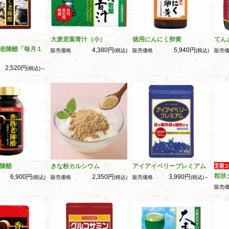
大麦若葉青汁（小）
徳用にんにく卵黄
てん
老陳醋「毎月１
4,380円
5,940円
販売価格
(税込)
販売価格
(税込)
販売
2,520円
(税込)～
陳醋
きな粉カルシウム
アイアイベリープレミアム
粒状
6,900円
2,350円
3,990円
(税込)
販売価格
(税込)
販売価格
(税込)～
販売