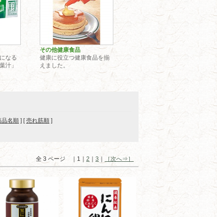
その他健康食品
になる
健康に役立つ健康食品を揃
葉汁」
えました。
商品名順
] [
売れ筋順
]
全 3 ページ ｜1｜
2
｜
3
｜
［次へ⇒］