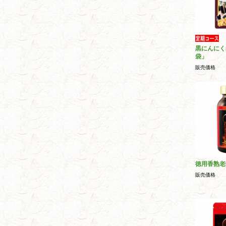
黒にんにく
袋」
販売価格
徳用香熟老
販売価格