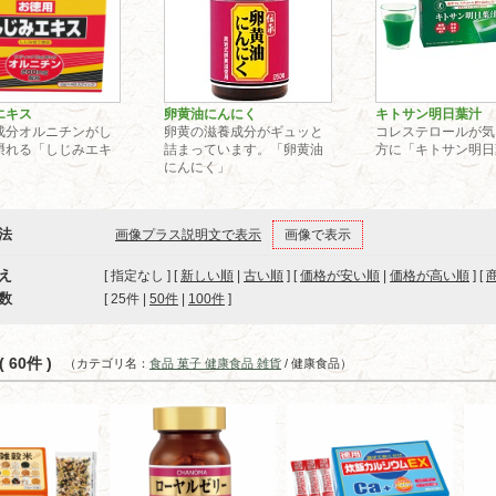
エキス
卵黄油にんにく
キトサン明日葉汁
成分オルニチンがし
卵黄の滋養成分がギュッと
コレステロールが気
摂れる「しじみエキ
詰まっています。「卵黄油
方に「キトサン明日
にんにく」
法
画像プラス説明文で表示
画像で表示
え
[ 指定なし ] [
新しい順
|
古い順
] [
価格が安い順
|
価格が高い順
] [
数
[ 
25件
 | 
50件
 | 
100件
 ]
 60件 )
（カテゴリ名：
食品 菓子 健康食品 雑貨
/ 健康食品）