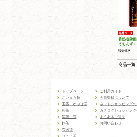
香熟老陳醋
うちんず）
販売価格
商品一覧 (
トップページ
ご利用ガイド
こいまろ茶
会員登録について
玉露・かぶせ茶
ネットショッピングの
煎茶
カタログショッピング
深蒸し茶
よくあるご質問
抹茶
お問い合わせ
玄米茶
ほうじ茶