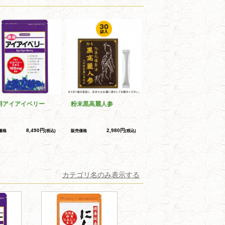
用アイアイベリー
粉末黒高麗人参
8,490円
2,980円
価格
(税込)
販売価格
(税込)
カテゴリ名のみ表示する