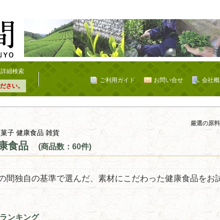
詳細検索
ご利用ガイド
お問い合せ
会社概
ださい。
厳選の原料
 菓子 健康食品 雑貨
康食品
(商品数：60件)
の間独自の基準で選んだ、素材にこだわった健康食品をお
ランキング