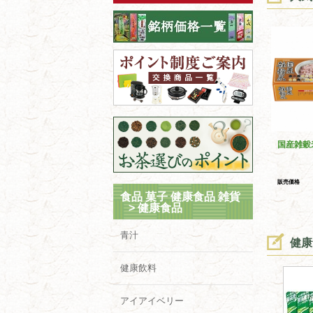
国産雑穀
販売価格
食品 菓子 健康食品 雑貨
>
健康食品
青汁
健康
健康飲料
アイアイベリー