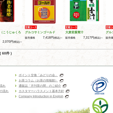
（こうじゅくろ
グルコサミンゴールド
大麦若葉青汁
グル
7,418円
7,317円
販売価格
(税込)～
販売価格
(税込)～
販売
2,070円
(税込)～
 60件 )
ポイント交換「みどりの会」
お茶コラム（お茶の情報館）
流れ
通販誌「月刊茶の間」のご紹介
の流れ
カスタマーハラスメント基本方針
Company Introduction in English