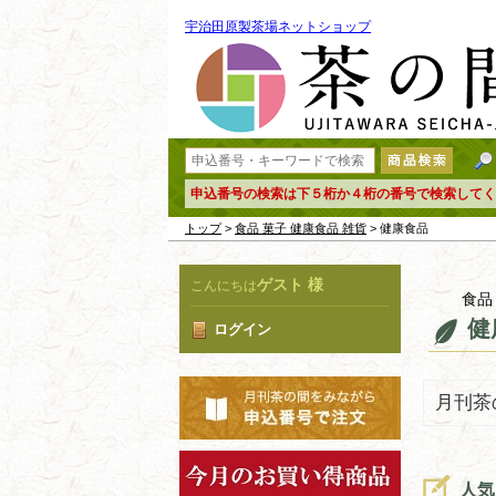
宇治田原製茶場ネットショップ
申込番号の検索は下５桁か４桁の番号で検索してく
トップ
>
食品 菓子 健康食品 雑貨
> 健康食品
ゲスト 様
こんにちは
食品
健
ログイン
月刊茶
人気