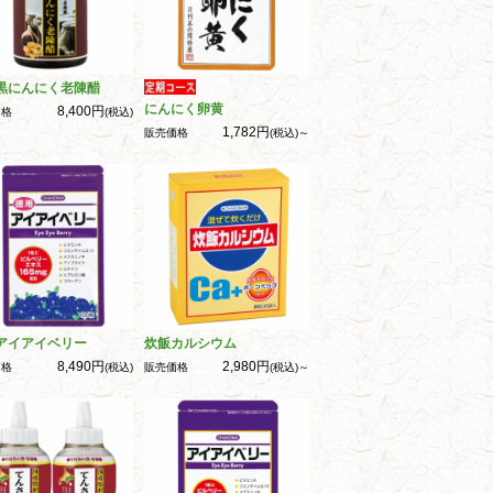
黒にんにく老陳醋
にんにく卵黄
8,400円
価格
(税込)
1,782円
販売価格
(税込)～
アイアイベリー
炊飯カルシウム
8,490円
2,980円
価格
(税込)
販売価格
(税込)～