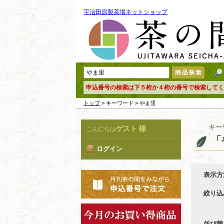
宇治田原製茶場ネットショップ
申込番号の検索は下５桁か４桁の番号で検索してく
トップ
> キーワード > やま里
キー
ゲスト 様
こんにちは
「
ログイン
表示方
絞り込
並び替