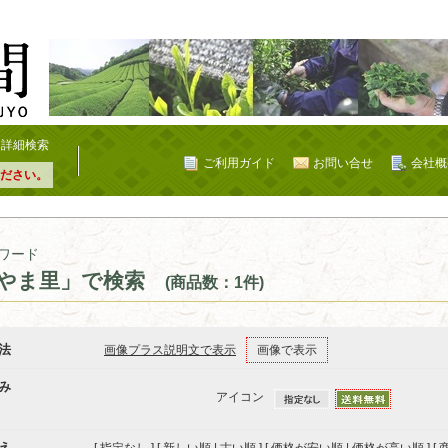
詳細検索
ご利用ガイド
お問い合せ
会社概
ださい。
ワード
やま里」で検索
(商品数：1件)
法
画像プラス説明文で表示
画像で表示
み
アイコン
え