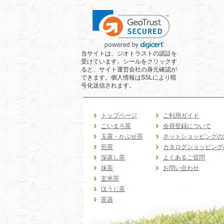
当サイトは、ジオトラストの認証を
受けています。シールをクリックす
ると、サイト運営会社の身元確認が
できます。個人情報はSSLにより暗
号化送信されます。
トップページ
ご利用ガイド
こいまろ茶
会員登録について
玉露・かぶせ茶
ネットショッピングの
煎茶
カタログショッピング
深蒸し茶
よくあるご質問
抹茶
お問い合わせ
玄米茶
ほうじ茶
茶器