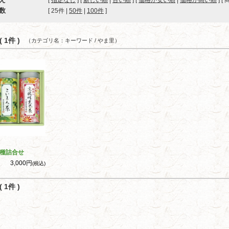
[
指定なし
] [
新しい順
|
古い順
] [
価格が安い順
|
価格が高い順
] [
数
[ 
25件
 | 
50件
 | 
100件
 ]
 1件 )
（カテゴリ名：キーワード / やま里）
種詰合せ
3,000円
(税込)
 1件 )