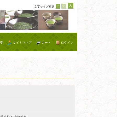
大
中
小
文字サイズ変更
要
サイトマップ
カート
ログイン