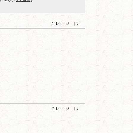
 商品名順 ] [
売れ筋順
]
全 1 ページ ｜1｜
全 1 ページ ｜1｜