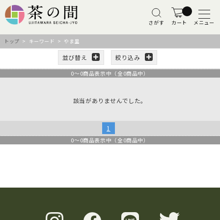
さがす
カート
メニュー
トップ
> キーワード > やま里
並び替え
絞り込み
0
～
0
商品表示中（全
0
商品中）
該当がありませんでした。
1
0
～
0
商品表示中（全
0
商品中）