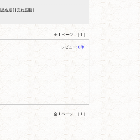
商品名順
] [
売れ筋順
]
全 1 ページ ｜1｜
レビュー:
0件
全 1 ページ ｜1｜