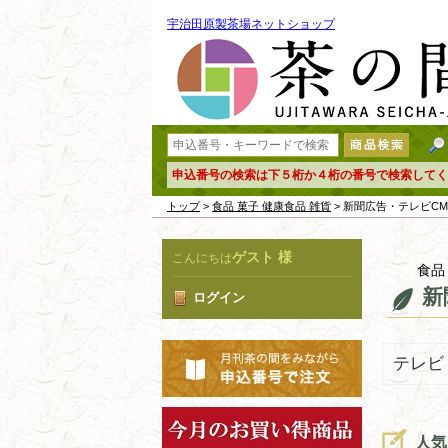
宇治田原製茶場ネットショップ
申込番号の検索は下５桁か４桁の番号で検索してく
トップ
>
食品 菓子 健康食品 雑貨
> 新聞広告・テレビC
ゲスト 様
こんにちは
食品
新
ログイン
テレビ
人気