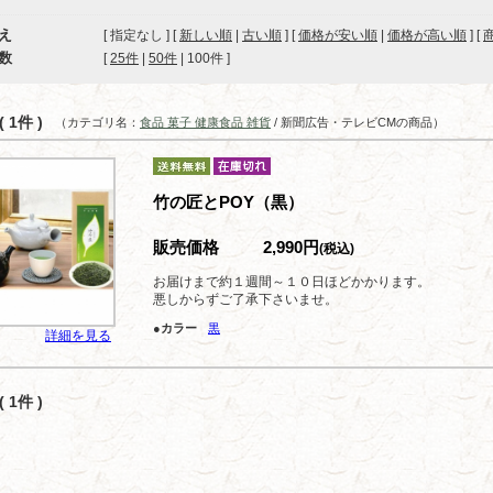
え
[ 指定なし ] [
新しい順
|
古い順
] [
価格が安い順
|
価格が高い順
] [
数
[ 
25件
 | 
50件
 | 
100件
 ]
 1件 )
（カテゴリ名：
食品 菓子 健康食品 雑貨
/ 新聞広告・テレビCMの商品）
竹の匠とPOY（黒）
販売価格
2,990円
(税込)
お届けまで約１週間～１０日ほどかかります。
悪しからずご了承下さいませ。
●カラー
黒
詳細を見る
 1件 )