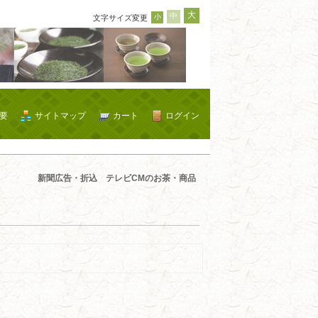
大
中
小
文字サイズ変更
要
サイトマップ
カート
ログイン
新聞広告・折込 テレビCMのお茶・商品