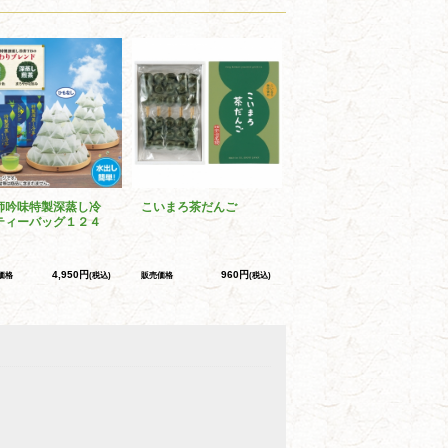
師吟味特製深蒸し冷
こいまろ茶だんご
ティーバッグ１２４
4,950円
960円
価格
(税込)
販売価格
(税込)