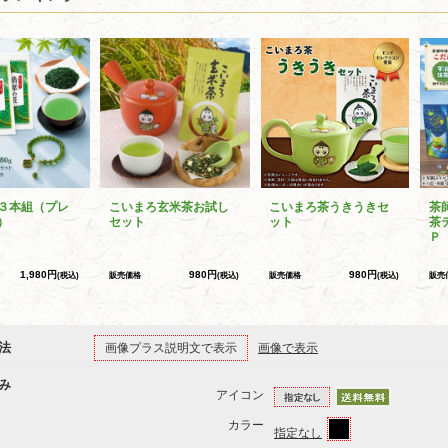
３本組（プレ
こいまろ玄米茶お試し
こいまろ茶うきうきセ
茶
）
セット
ット
茶
Ｐ
1,980円
980円
980円
(税込)
販売価格
(税込)
販売価格
(税込)
販売
法
画像プラス説明文で表示
画像で表示
み
アイコン
カラー
指定なし