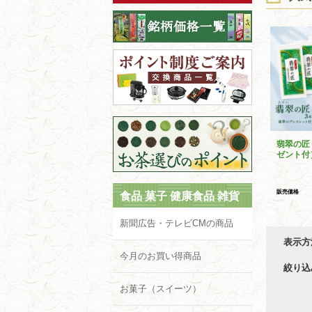
翡翠の匠
ゼント付
販売価格
食品 菓子 健康食品 雑貨
新聞広告・テレビCMの商品
表示方
今月のお買い得商品
絞り込
お菓子（スイーツ）