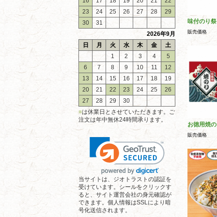
16
17
18
19
20
21
22
23
24
25
26
27
28
29
味付のり祭
30
31
販売価格
2026年9月
日
月
火
水
木
金
土
1
2
3
4
5
6
7
8
9
10
11
12
13
14
15
16
17
18
19
20
21
22
23
24
25
26
27
28
29
30
■
は休業日とさせていただきます。ご
注文は年中無休24時間承ります。
お徳用焼の
販売価格
当サイトは、ジオトラストの認証を
受けています。シールをクリックす
ると、サイト運営会社の身元確認が
できます。個人情報はSSLにより暗
号化送信されます。