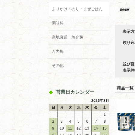
ふりかけ・のり・まぜごはん
販売価格
調味料
表示方
産地直送 魚介類
絞り込
万力梅
並び替
その他
表示件
商品一覧 (
営業日カレンダー
2026年8月
日
月
火
水
木
金
土
1
2
3
4
5
6
7
8
9
10
11
12
13
14
15