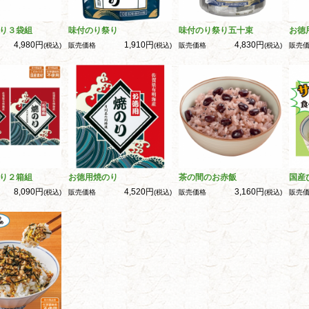
り３袋組
味付のり祭り
味付のり祭り五十束
お徳
4,980円
1,910円
4,830円
(税込)
販売価格
(税込)
販売価格
(税込)
販売
り２箱組
お徳用焼のり
茶の間のお赤飯
国産
8,090円
4,520円
3,160円
(税込)
販売価格
(税込)
販売価格
(税込)
販売