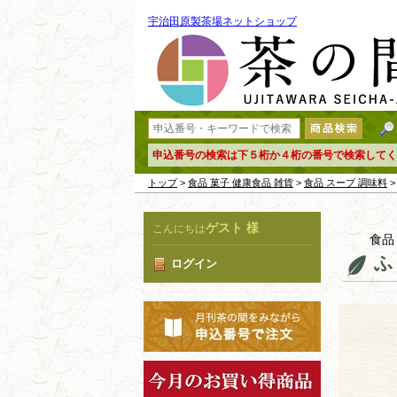
宇治田原製茶場ネットショップ
申込番号の検索は下５桁か４桁の番号で検索してく
トップ
>
食品 菓子 健康食品 雑貨
>
食品 スープ 調味料
>
ゲスト 様
こんにちは
食品
ふ
ログイン