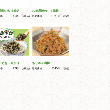
用焼のり４箱組
お徳用焼のり３箱組
14,450円
11,610円
価格
(税込)
販売価格
(税込)
ひじきふりかけ
ちりめん山椒
1,980円
2,450円
価格
(税込)
販売価格
(税込)