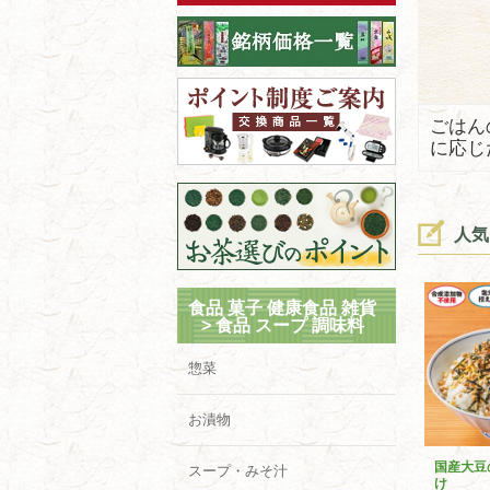
ごはん
に応じ
人気
食品 菓子 健康食品 雑貨
>
食品 スープ 調味料
惣菜
お漬物
国産大豆
スープ・みそ汁
け