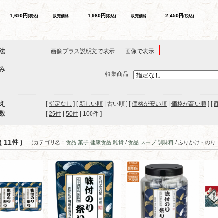
1,690円
1,980円
2,450円
(税込)
販売価格
(税込)
販売価格
(税込)
法
画像プラス説明文で表示
画像で表示
み
特集商品
え
[
指定なし
] [
新しい順
| 古い順 ] [
価格が安い順
|
価格が高い順
] [
数
[ 
25件
 | 
50件
 | 
100件
 ]
 11件 )
（カテゴリ名：
食品 菓子 健康食品 雑貨
/
食品 スープ 調味料
/ ふりかけ・の