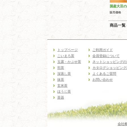
国産大豆の
販売価格
商品一覧 (
トップページ
ご利用ガイド
こいまろ茶
会員登録について
玉露・かぶせ茶
ネットショッピングの
煎茶
カタログショッピング
深蒸し茶
よくあるご質問
抹茶
お問い合わせ
玄米茶
ほうじ茶
茶器
会社