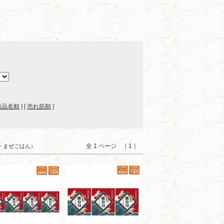
商品名順
] [
売れ筋順
]
全 1 ページ ｜1｜
り・まぜごはん）