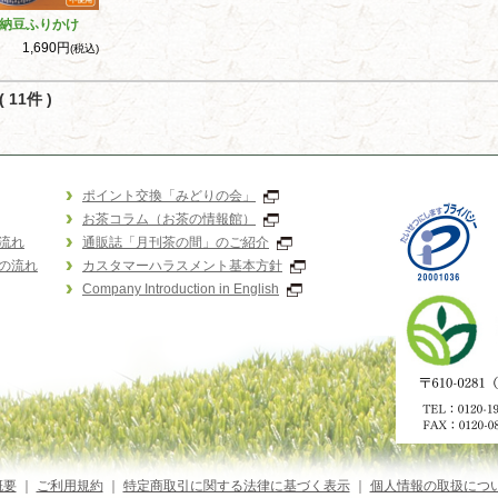
納豆ふりかけ
1,690円
(税込)
 11件 )
ポイント交換「みどりの会」
お茶コラム（お茶の情報館）
流れ
通販誌「月刊茶の間」のご紹介
の流れ
カスタマーハラスメント基本方針
Company Introduction in English
概要
｜
ご利用規約
｜
特定商取引に関する法律に基づく表示
｜
個人情報の取扱につ