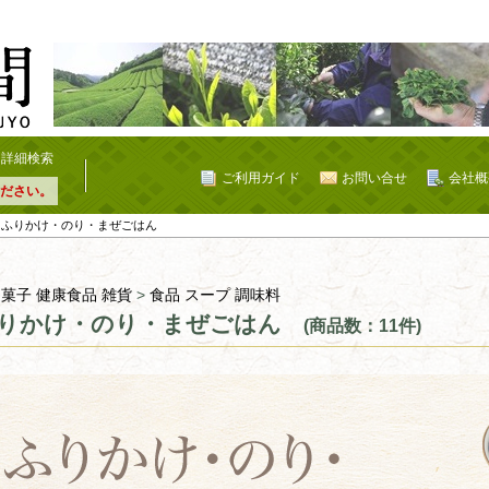
詳細検索
ご利用ガイド
お問い合せ
会社概
ださい。
 ふりかけ・のり・まぜごはん
 菓子 健康食品 雑貨
>
食品 スープ 調味料
りかけ・のり・まぜごはん
(商品数：11件)