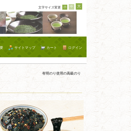
大
中
小
文字サイズ変更
要
サイトマップ
カート
ログイン
有明のり使用の高級のり