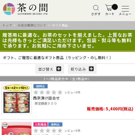
さがす
カート
メニュー
トップ
>
お茶の種類について
> ギフト商品
贈答用に最適な。お茶のセットを揃えました。上質なお茶
は先様もきっとご満足いただけます。包装・熨斗等も無料
で承ります。お気軽にご用命下さいませ。
ギフト、ご贈答に最適なギフト商品（ラッピング・のし無料！）
並び替え
絞り込み
1
～
2
商品表示中（全
2
商品中）
レビュー
0
件
西京漬け詰合せ
限定個数５００
販売価格: 5,400円(税込)
レビュー
0
件