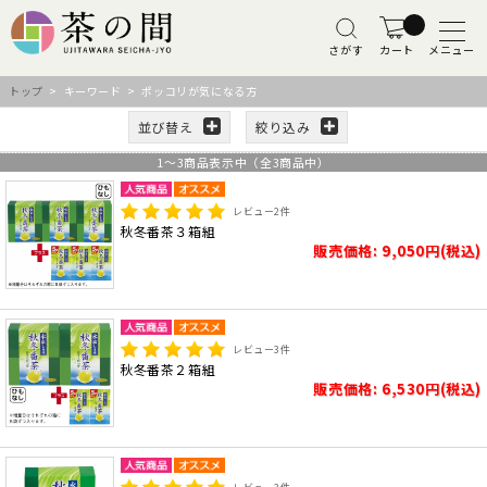
さがす
カート
メニュー
トップ
> キーワード > ポッコリが気になる方
並び替え
絞り込み
1
～
3
商品表示中（全
3
商品中）
レビュー
2
件
秋冬番茶３箱組
販売価格: 9,050円(税込)
レビュー
3
件
秋冬番茶２箱組
販売価格: 6,530円(税込)