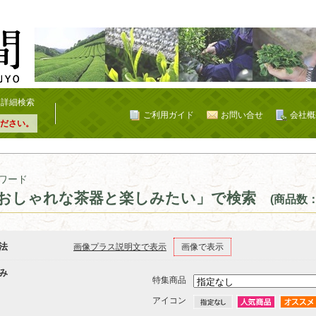
詳細検索
ご利用ガイド
お問い合せ
会社概
ださい。
ワード
おしゃれな茶器と楽しみたい」で検索
(商品数：
法
画像プラス説明文で表示
画像で表示
み
特集商品
アイコン