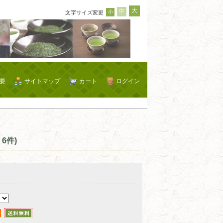
大
中
小
文字サイズ変更
要
サイトマップ
カート
ログイン
6件)