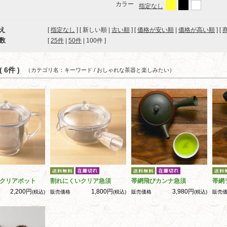
カラー
指定なし
え
[
指定なし
] [ 新しい順 |
古い順
] [
価格が安い順
|
価格が高い順
] [
数
[ 
25件
 | 
50件
 | 
100件
 ]
 6件 )
（カテゴリ名：キーワード / おしゃれな茶器と楽しみたい）
クリアポット
割れにくいクリア急須
帯網飛びカンナ急須
帯網
2,200円
1,800円
3,980円
(税込)
販売価格
(税込)
販売価格
(税込)
販売