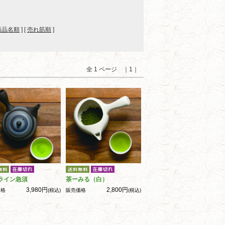
商品名順
] [
売れ筋順
]
全 1 ページ ｜1｜
ライン急須
茶ーみる（白）
3,980円
2,800円
価格
(税込)
販売価格
(税込)