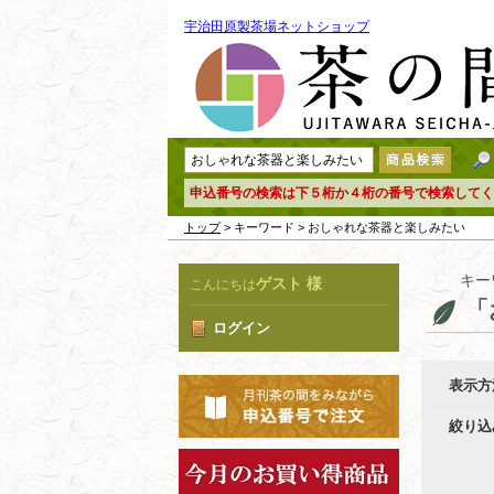
宇治田原製茶場ネットショップ
申込番号の検索は下５桁か４桁の番号で検索してく
トップ
> キーワード > おしゃれな茶器と楽しみたい
キー
ゲスト 様
こんにちは
「
ログイン
表示方
絞り込