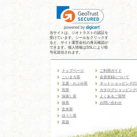
当サイトは、ジオトラストの認証を
受けています。シールをクリックす
ると、サイト運営会社の身元確認が
できます。個人情報はSSLにより暗
号化送信されます。
トップページ
ご利用ガイド
こいまろ茶
会員登録について
玉露・かぶせ茶
ネットショッピングの
煎茶
カタログショッピング
深蒸し茶
よくあるご質問
抹茶
お問い合わせ
玄米茶
ほうじ茶
茶器