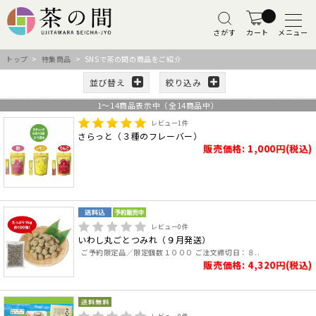
さがす
カート
メニュー
トップ
>
特集商品
> SNSで茶の間の商品をご紹介
並び替え
絞り込み
1
～
14
商品表示中（全
14
商品中）
レビュー
1
件
さらっと（３種のフレーバー）
販売価格: 1,000円(税込)
レビュー
0
件
いわし丸ごとつみれ（９月発送）
ご予約限定品／限定個数１０００ ご注文締切日：８..
販売価格: 4,320円(税込)