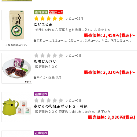
レビュー
21
件
こいまろ茶
美味しい飲み方 茶葉８ｇを急須に入れ、お湯を１５..
販売価格: 1,458円(税込)～
●定期コース/1袋コース、2袋コース、3袋コース、単品、隔月１袋コース
※写真は単品です。
レビュー
0
件
珈琲ぜんざい
限定個数３００
販売価格: 2,310円(税込)～
●サイズ・数量/徳用
レビュー
0
件
森からの和紅茶ポットＳ・黄緑
限定個数２００ 限定数に達しましたので、終了いた..
販売価格: 3,980円(税込)