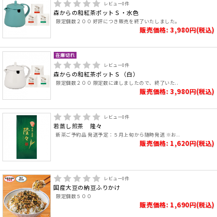
レビュー
0
件
森からの和紅茶ポットＳ・水色
限定個数２００ 好評につき販売を終了いたしました。
販売価格: 3,980円(税込)
レビュー
0
件
森からの和紅茶ポットＳ（白）
限定個数２００ 限定数に達しましたので、終了いた..
販売価格: 3,980円(税込)
レビュー
0
件
若蒸し煎茶 隆々
新茶ご予約品 発送予定：５月上旬から随時発送 ※お..
販売価格: 1,620円(税込)
レビュー
0
件
国産大豆の納豆ふりかけ
限定個数５００
販売価格: 1,690円(税込)