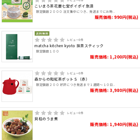
レビュー
0
件
こいまろ茶花菱七宝ポイポイ急須
限定個数２０００ 注文集中につき、発送までにお時..
販売価格: 990円(税込)
レビュー
0
件
matcha kitchen kyoto 抹茶スティック
限定個数１００
販売価格: 1,200円(税込)
レビュー
0
件
森からの和紅茶ポットＳ（赤）
限定個数２００ 好評につき発送まで１週間～１０日..
販売価格: 3,980円(税込)
レビュー
0
件
貝柱のうま煮
販売価格: 1,940円(税込)